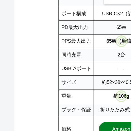
ポート構成
USB-C×2（
PD最大出力
65W
PPS最大出力
65W（単
同時充電
2台
USB-Aポート
―
サイズ
約52×38×40
重量
約106g
プラグ・保証
折りたたみ式
価格
Amazon