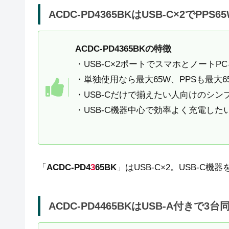
ACDC-PD4365BKはUSB-C×2でPPS6
ACDC-PD4365BKの特徴
・USB-C×2ポートでスマホとノートP
・単独使用なら最大65W、PPSも最大6
・USB-Cだけで揃えたい人向けのシン
・USB-C機器中心で効率よく充電した
「
ACDC-PD4
3
65BK
」はUSB-C×2。USB-
ACDC-PD4465BKはUSB-A付きで3台