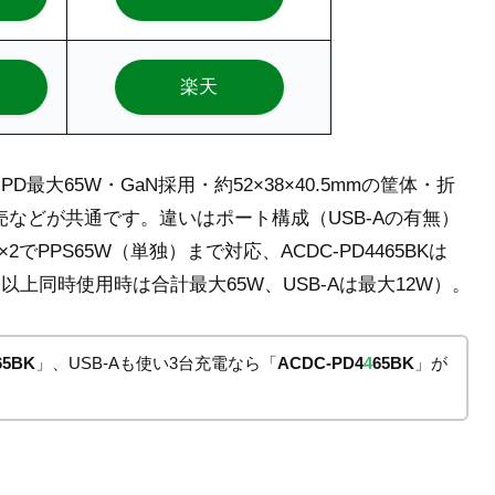
楽天
SB PD最大65W・GaN採用・約52×38×40.5mmの筐体・折
売などが共通です。違いはポート構成（USB-Aの有無）
C×2でPPS65W（単独）まで対応、ACDC-PD4465BKは
以上同時使用時は合計最大65W、USB-Aは最大12W）。
65BK
」、USB-Aも使い3台充電なら「
ACDC-PD4
4
65BK
」が