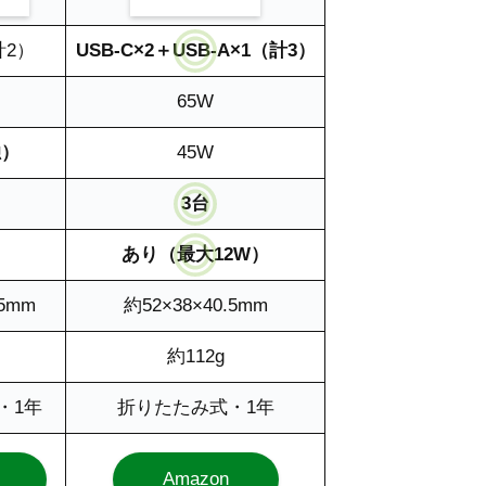
計2）
USB-C×2＋USB-A×1（計3）
65W
独）
45W
3台
あり（最大12W）
.5mm
約52×38×40.5mm
約112g
・1年
折りたたみ式・1年
Amazon