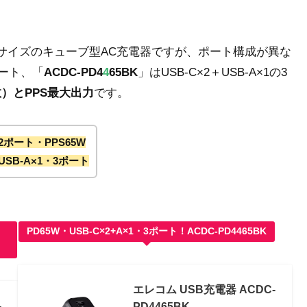
筐体サイズのキューブ型AC充電器ですが、ポート構成が異な
ポート、「
ACDC-PD4
4
65BK
」はUSB-C×2＋USB-A×1の3
数）とPPS最大出力
です。
・2ポート・PPS65W
＋USB-A×1・3ポート
PD65W・USB-C×2+A×1・3ポート！ACDC-PD4465BK
エレコム USB充電器 ACDC-
-
PD4465BK