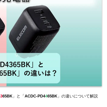
4
3
65BK
」と「
ACDC-PD4
4
65BK
」の違いについて解説