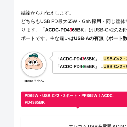
結論からお伝えします。
どちらもUSB PD最大65W・GaN採用・同じ
ります。「
ACDC-PD4
3
65BK
」はUSB-C×2の2
ポートです。主な違いは
USB-Aの有無（ポート
「
ACDC-PD4
3
65BK
」…
USB-C×2
「
ACDC-PD4
4
65BK
」…
USB-C×2
monoちゃん
PD65W・USB-C×2・2ポート・PPS65W！ACDC-
PD4365BK
エレコム USB充電器 ACDC