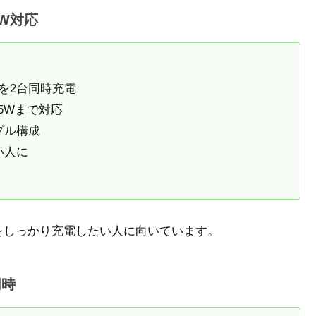
5W対応
Cを2台同時充電
5Wまで対応
プル構成
い人に
C機器をしっかり充電したい人に向いています。
同時