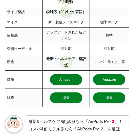
プリ連携）
ライブ翻訳
◎対応（20以上の言語）
―
マイク
新・超低ノイズマイク
標準マイク
アップデートされた新デ
装着感
標準
ザイン
空間オーディオ
◎対応
◎対応
最新・ヘルスケア・翻訳
用途
コスパ・前モデル派
派
価格
Amazon
Amazon
価格
楽天
楽天
最新&ヘルスケア&翻訳派なら「AirPods Pro
3
」！
コスパ&前モデル派なら「AirPods Pro
2
」を選ぼ