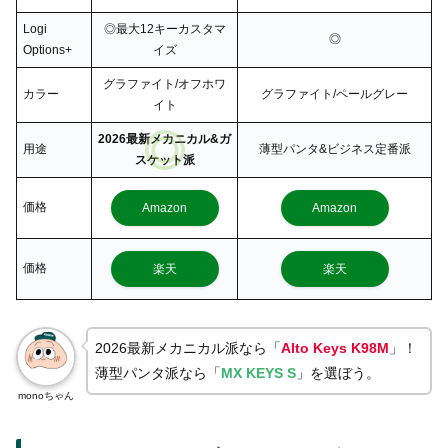
Logi
◎最大12キーカスタマ
◎
Options+
イズ
グラファイト/オフホワ
カラー
グラファイト/ペールグレー
イト
2026最新メカニカル&ガ
用途
薄型パンタ&ビジネス定番派
スケット派
価格
Amazon
Amazon
価格
楽天
楽天
2026最新メカニカル派なら「
Alto Keys K98M
」！
薄型パンタ派なら「
MX KEYS S
」を選ぼう。
monoちゃん