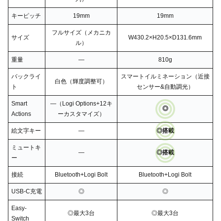
キーピッチ
19mm
19mm
フルサイズ（メカニカ
サイズ
W430.2×H20.5×D131.6mm
ル）
重量
―
810g
バックライ
スマートイルミネーション（近接
白色（輝度調整可）
ト
センサー&自動調光）
Smart
―（Logi Options+12キ
◎
Actions
ーカスタマイズ）
絵文字キー
―
◎搭載
ミュートキ
―
◎搭載
ー
接続
Bluetooth+Logi Bolt
Bluetooth+Logi Bolt
USB-C充電
◎
◎
Easy-
◎最大3台
◎最大3台
Switch