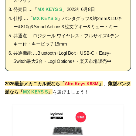
スワップ
発売日 …「
MX KEYS S
」2023年6月8日
仕様 …「
MX KEYS S
」パンタグラフ&約2mm&110キ
ー&810g&Smart Actions&絵文字キー&ミュートキー
共通点 …ロジクール ワイヤレス・フルサイズ&テン
キー付・キーピッチ19mm
共通機能 …Bluetooth+Logi Bolt・USB-C・Easy-
Switch最大3台・Logi Options+・楽天市場販売中
2026最新メカニカル派なら「
Alto Keys K98M
」
、
薄型パンタ
派なら「
MX KEYS S
」
を選びましょう！