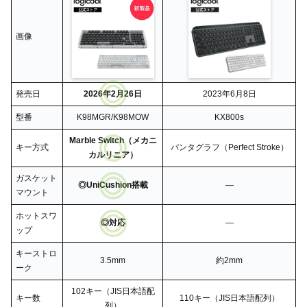
画像
発売日
2026年2月26日
2023年6月8日
型番
K98MGR/K98MOW
KX800s
Marble Switch（メカニ
キー方式
パンタグラフ（Perfect Stroke）
カルリニア）
ガスケット
◎UniCushion搭載
―
マウント
ホットスワ
◎対応
―
ップ
キーストロ
3.5mm
約2mm
ーク
102キー（JIS日本語配
キー数
110キー（JIS日本語配列）
列）