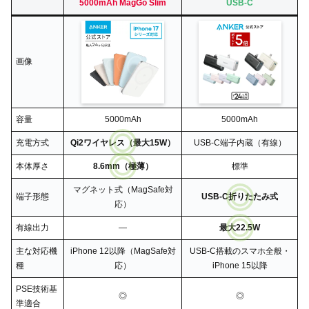
5000mAh MagGo Slim
USB-C
画像
容量
5000mAh
5000mAh
充電方式
Qi2ワイヤレス（最大15W）
USB-C端子内蔵（有線）
本体厚さ
8.6mm（極薄）
標準
マグネット式（MagSafe対
端子形態
USB-C折りたたみ式
応）
有線出力
―
最大22.5W
主な対応機
iPhone 12以降（MagSafe対
USB-C搭載のスマホ全般・
種
応）
iPhone 15以降
PSE技術基
◎
◎
準適合