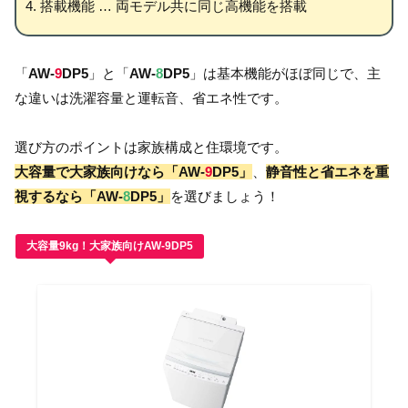
搭載機能 … 両モデル共に同じ高機能を搭載
「
AW-
9
DP5
」と「
AW-
8
DP5
」は基本機能がほぼ同じで、主
な違いは洗濯容量と運転音、省エネ性です。
選び方のポイントは家族構成と住環境です。
大容量で大家族向けなら「AW-
9
DP5」
、
静音性と省エネを重
視するなら「AW-
8
DP5」
を選びましょう！
大容量9kg！大家族向けAW-9DP5