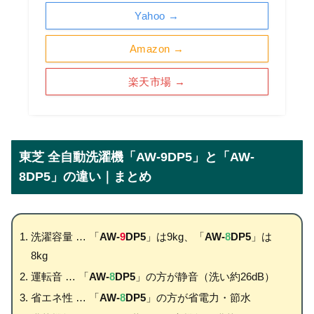
Yahoo →
Amazon →
楽天市場 →
東芝 全自動洗濯機「AW-9DP5」と「AW-
8DP5」の違い｜まとめ
洗濯容量 … 「
AW-
9
DP5
」は9kg、「
AW-
8
DP5
」は
8kg
運転音 … 「
AW-
8
DP5
」の方が静音（洗い約26dB）
省エネ性 … 「
AW-
8
DP5
」の方が省電力・節水