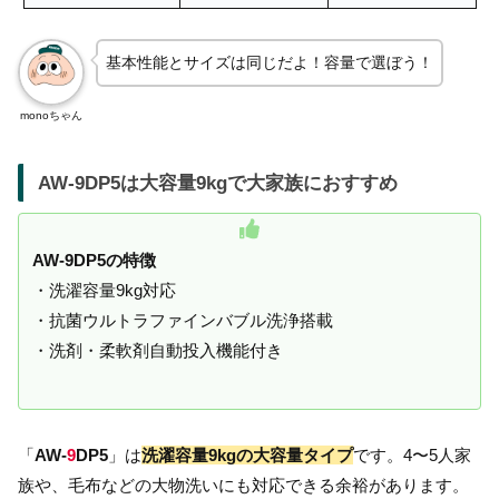
基本性能とサイズは同じだよ！容量で選ぼう！
monoちゃん
AW-9DP5は大容量9kgで大家族におすすめ
AW-9DP5の特徴
・洗濯容量9kg対応
・抗菌ウルトラファインバブル洗浄搭載
・洗剤・柔軟剤自動投入機能付き
「
AW-
9
DP5
」は
洗濯容量9kgの大容量タイプ
です。4〜5人家
族や、毛布などの大物洗いにも対応できる余裕があります。