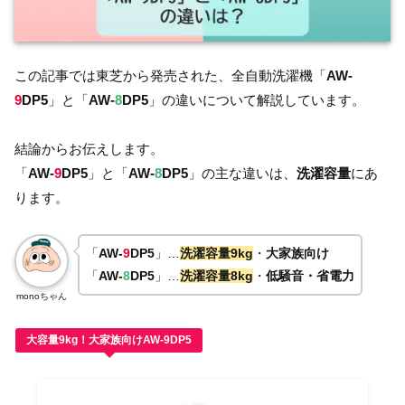
この記事では東芝から発売された、全自動洗濯機「
AW-
9
DP5
」と「
AW-
8
DP5
」の違いについて解説しています。
結論からお伝えします。
「
AW-
9
DP5
」と「
AW-
8
DP5
」の主な違いは、
洗濯容量
にあ
ります。
「
AW-
9
DP5
」…
洗濯容量9kg
・
大家族向け
「
AW-
8
DP5
」…
洗濯容量8kg
・
低騒音・省電力
monoちゃん
大容量9kg！大家族向けAW-9DP5