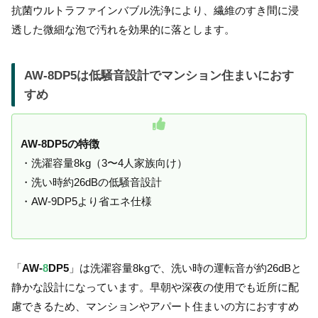
抗菌ウルトラファインバブル洗浄により、繊維のすき間に浸
透した微細な泡で汚れを効果的に落とします。
AW-8DP5は低騒音設計でマンション住まいにおす
すめ
AW-8DP5の特徴
・洗濯容量8kg（3〜4人家族向け）
・洗い時約26dBの低騒音設計
・AW-9DP5より省エネ仕様
「
AW-
8
DP5
」は洗濯容量8kgで、洗い時の運転音が約26dBと
静かな設計になっています。早朝や深夜の使用でも近所に配
慮できるため、マンションやアパート住まいの方におすすめ