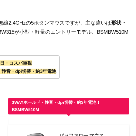
線2.4GHzの5ボタンマウスですが、主な違いは
形状・
BW315が小型・軽量のエントリーモデル、BSMBW510M
84日・コスパ重視
・静音・dpi切替・約3年電池
3WAYホールド・静音・dpi切替・約3年電池！
BSMBW510M
バッファロー マウス