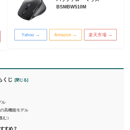
BSMBW510M
Yahoo →
Amazon →
楽天市場 →
もくじ
デル
電池の高機能モデル
/進む）
おすすめ？