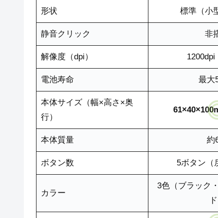
形状
標準（小
静音クリック
非
解像度（dpi）
1200d
電池寿命
最大5
本体サイズ（幅×高さ×奥
61×40×1
行）
本体質量
約6
ボタン数
5ボタン（
3色（ブラック
カラー
ド