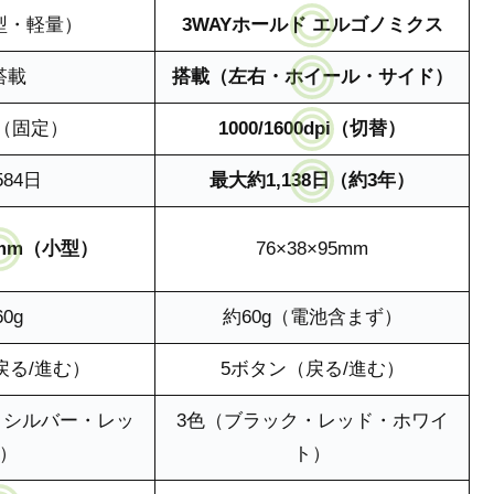
型・軽量）
3WAYホールド エルゴノミクス
搭載
搭載（左右・ホイール・サイド）
pi（固定）
1000/1600dpi（切替）
84日
最大約1,138日（約3年）
00mm（小型）
76×38×95mm
0g
約60g（電池含まず）
戻る/進む）
5ボタン（戻る/進む）
・シルバー・レッ
3色（ブラック・レッド・ホワイ
）
ト）