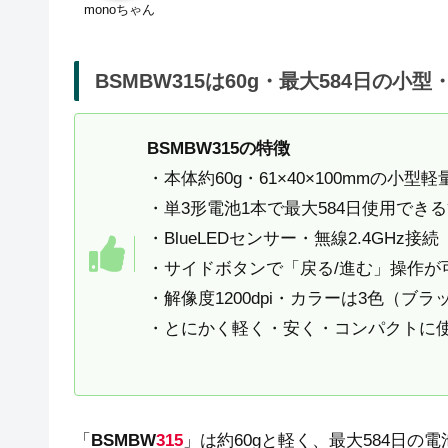
monoちゃん
BSMBW315は60g・最大584日の小
BSMBW315の特徴
・本体約60g・61×40×100mmの小型
・単3形電池1本で最大584日使用でき
・BlueLEDセンサー・無線2.4GHz接続
・サイドボタンで「戻る/進む」操作が
・解像度1200dpi・カラーは3色（ブ
・とにかく軽く・安く・コンパクトに
「
BSMBW
315
」は約60gと軽く、最大584日