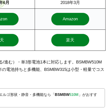
9年6月
2018年3月
zon
Amazon
天
楽天
戻る/進む）・単3形電池1本に対応します。BSMBW510M
3年の電池持ちと多機能、BSMBW315は小型・軽量でコス
エルゴ形状・静音・多機能なら「
BSMBW
510M
」がおすす