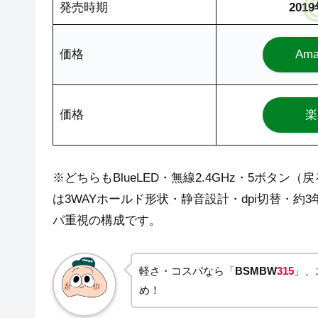
発売時期
201
価格
Ama
価格
楽
※どちらもBlueLED・無線2.4GHz・5ボタン（
は3WAYホールド形状・静音設計・dpi切替・約
パ重視の構成です。
軽さ・コスパなら「
BSMBW
315
」、
め！