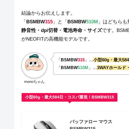
結論からお伝えします。
「
BSMBW
315
」と「
BSMBW
510M
」はどちらも無
静音性・dpi切替・電池寿命・サイズ
です。BSM
がNEOFITの高機能モデルです。
「
BSMBW
315
」…
小型60g・最大5
「
BSMBW
510M
」…
3WAYホールド
monoちゃん
小型60g・最大584日・コスパ重視！BSMBW315
バッファロー マウス
BSMBW315