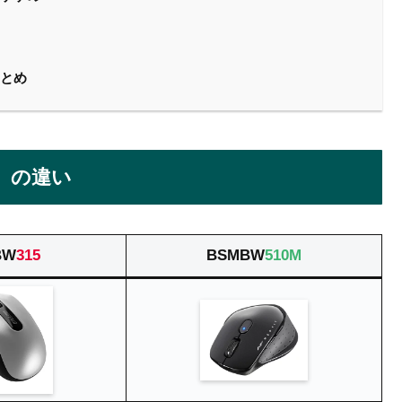
まとめ
M」の違い
BW
315
BSMBW
510M