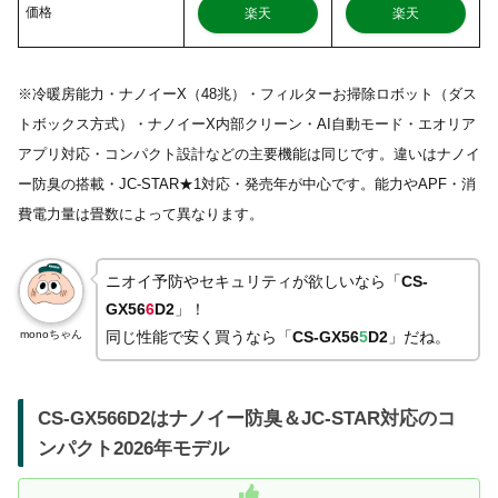
価格
楽天
楽天
※冷暖房能力・ナノイーX（48兆）・フィルターお掃除ロボット（ダス
トボックス方式）・ナノイーX内部クリーン・AI自動モード・エオリア
アプリ対応・コンパクト設計などの主要機能は同じです。違いはナノイ
ー防臭の搭載・JC-STAR★1対応・発売年が中心です。能力やAPF・消
費電力量は畳数によって異なります。
ニオイ予防やセキュリティが欲しいなら「
CS-
GX56
6
D2
」！
monoちゃん
同じ性能で安く買うなら「
CS-GX56
5
D2
」だね。
CS-GX566D2はナノイー防臭＆JC-STAR対応のコ
ンパクト2026年モデル