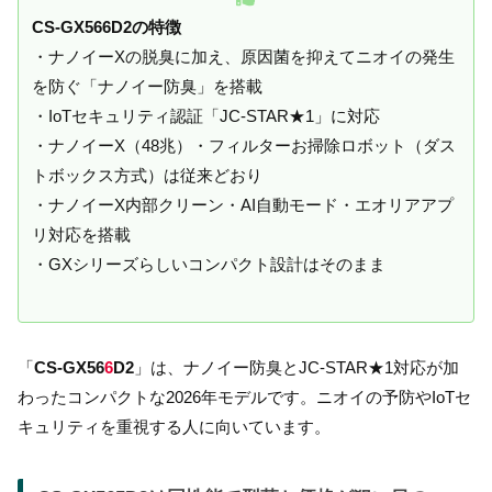
CS-GX566D2の特徴
・ナノイーXの脱臭に加え、原因菌を抑えてニオイの発生
を防ぐ「ナノイー防臭」を搭載
・IoTセキュリティ認証「JC-STAR★1」に対応
・ナノイーX（48兆）・フィルターお掃除ロボット（ダス
トボックス方式）は従来どおり
・ナノイーX内部クリーン・AI自動モード・エオリアアプ
リ対応を搭載
・GXシリーズらしいコンパクト設計はそのまま
「
CS-GX56
6
D2
」は、ナノイー防臭とJC-STAR★1対応が加
わったコンパクトな2026年モデルです。ニオイの予防やIoTセ
キュリティを重視する人に向いています。