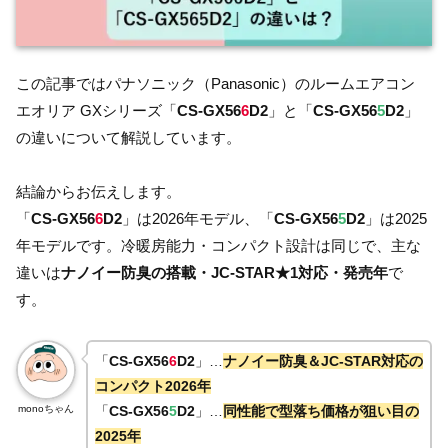
この記事ではパナソニック（Panasonic）のルームエアコン
エオリア GXシリーズ「
CS-GX56
6
D2
」と「
CS-GX56
5
D2
」
の違いについて解説しています。
結論からお伝えします。
「
CS-GX56
6
D2
」は2026年モデル、「
CS-GX56
5
D2
」は2025
年モデルです。冷暖房能力・コンパクト設計は同じで、主な
違いは
ナノイー防臭の搭載・JC-STAR★1対応・発売年
で
す。
「
CS-GX56
6
D2
」…
ナノイー防臭＆JC-STAR対応の
コンパクト2026年
monoちゃん
「
CS-GX56
5
D2
」…
同性能で型落ち価格が狙い目の
2025年