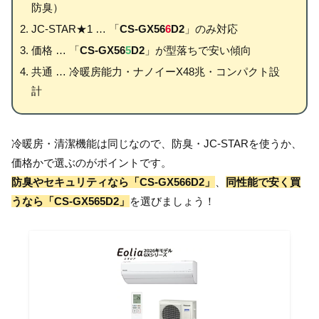
防臭）
JC-STAR★1 … 「
CS-GX56
6
D2
」のみ対応
価格 … 「
CS-GX56
5
D2
」が型落ちで安い傾向
共通 … 冷暖房能力・ナノイーX48兆・コンパクト設
計
冷暖房・清潔機能は同じなので、防臭・JC-STARを使うか、
価格かで選ぶのがポイントです。
防臭やセキュリティなら「CS-GX566D2」
、
同性能で安く買
うなら「CS-GX565D2」
を選びましょう！