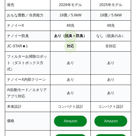
発売
2026年モデル
2025年モデル
おもな畳数／冷房能力
18畳／5.6kW
18畳／5.6kW
ナノイーX
48兆
48兆
ナノイー防臭
あり（脱臭＋防臭）
なし（脱臭のみ）
JC-STAR★1
対応
非対応
フィルターお掃除ロボッ
ト（ダストボックス方
あり
あり
式）
ナノイーX内部クリーン
あり
あり
AI自動モード／エオリア
あり
あり
アプリ対応
本体設計
コンパクト設計
コンパクト設計
価格
Amazon
Amazon