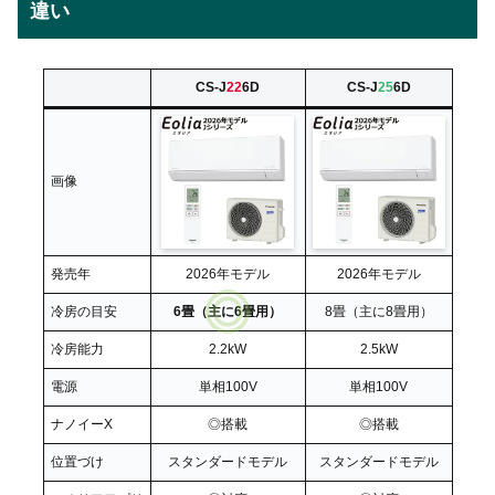
違い
CS-J
22
6D
CS-J
25
6D
画像
発売年
2026年モデル
2026年モデル
冷房の目安
6畳（主に6畳用）
8畳（主に8畳用）
冷房能力
2.2kW
2.5kW
電源
単相100V
単相100V
ナノイーX
◎搭載
◎搭載
位置づけ
スタンダードモデル
スタンダードモデル