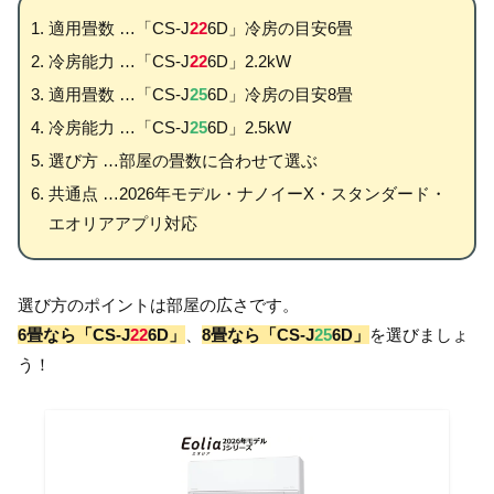
適用畳数 …「CS-J
22
6D」冷房の目安6畳
冷房能力 …「CS-J
22
6D」2.2kW
適用畳数 …「CS-J
25
6D」冷房の目安8畳
冷房能力 …「CS-J
25
6D」2.5kW
選び方 …部屋の畳数に合わせて選ぶ
共通点 …2026年モデル・ナノイーX・スタンダード・
エオリアアプリ対応
選び方のポイントは部屋の広さです。
6畳なら「CS-J
22
6D」
、
8畳なら「CS-J
25
6D」
を選びましょ
う！