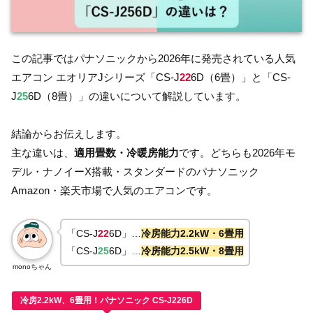
この記事ではパナソニックから2026年に発売されている人気
エアコン エオリアJシリーズ「CS-J
22
6D（6畳）」と「CS-
J
25
6D（8畳）」の違いについて解説しています。
結論からお伝えします。
主な違いは、
適用畳数・冷暖房能力
です。どちらも2026年モ
デル・ナノイーX搭載・スタンダードのパナソニック
Amazon・楽天市場で人気のエアコンです。
「CS-J
22
6D」…
冷房能力2.2kW・6畳用
「CS-J
25
6D」…
冷房能力2.5kW・8畳用
monoちゃん
冷房2.2kW、6畳用！パナソニック CS-J226D