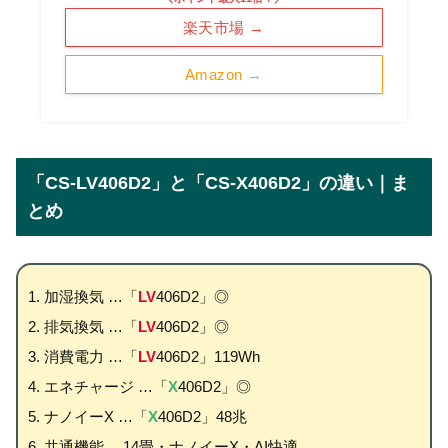
楽天市場 →
Amazon →
「CS-LV406D2」と「CS-X406D2」の違い｜ま
とめ
加湿換気 …「
LV
406D2」◎
排気換気 …「
LV
406D2」◎
消費電力 …「
LV
406D2」119Wh
エネチャージ …「
X
406D2」◎
ナノイーX …「
X
406D2」48兆
共通機能 …14畳・ナノイーX・AI快適