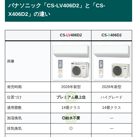
パナソニック「CS-LV406D2」と「CS-
X406D2」の違い
CS-
LV
406D2
CS-
X
406D2
画像
発売時期
2026年新型
2026年新型
位置づけ
プレミアム最上位
ハイグレード
適用畳数
14畳クラス
14畳クラス
加湿換気
◎給水不要
―
排気換気
◎
―