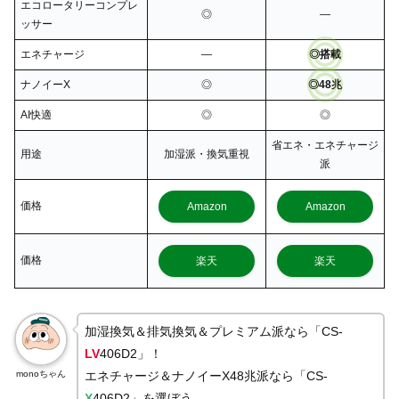
エコロータリーコンプレ
◎
―
ッサー
エネチャージ
―
◎搭載
ナノイーX
◎
◎48兆
AI快適
◎
◎
省エネ・エネチャージ
用途
加湿派・換気重視
派
価格
Amazon
Amazon
価格
楽天
楽天
加湿換気＆排気換気＆プレミアム派なら「CS-
LV
406D2」！
monoちゃん
エネチャージ＆ナノイーX48兆派なら「CS-
X
406D2」を選ぼう。