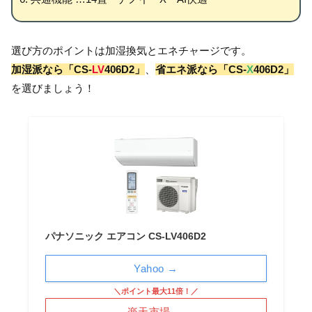
選び方のポイントは加湿換気とエネチャージです。
加湿派なら「CS-
LV
406D2」
、
省エネ派なら「CS-
X
406D2」
を選びましょう！
パナソニック エアコン CS-LV406D2
Yahoo →
＼ポイント最大11倍！／
楽天市場 →