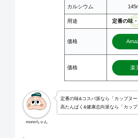
カルシウム
145
用途
定番の味
価格
Ama
価格
楽
定番の味&コスパ派なら「カップヌー
高たんぱく&健康志向派なら「カップ
monoちゃん