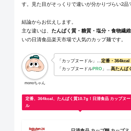
す。見た目がそっくりで違いが分かりづらい2品
結論からお伝えします。
主な違いは、
たんぱく質・糖質・塩分・食物繊維
いの日清食品楽天市場で人気のカップ麺です。
「カップヌードル
」…
定番・364kca
「カップヌードル
PRO
」…
高たんぱく1
monoちゃん
定番、364kcal、たんぱく質10.7g！日清食品 カップヌ
ル
日清食品 カップ麵 カップヌ