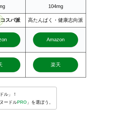
mg
104mg
・コスパ派
高たんぱく・健康志向派
zon
Amazon
天
楽天
ドル
」！
ヌードル
PRO
」を選ぼう。