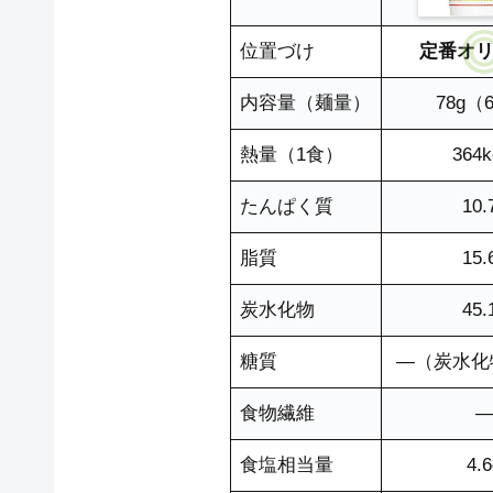
位置づけ
定番オ
内容量（麺量）
78g（
熱量（1食）
364k
たんぱく質
10.
脂質
15.
炭水化物
45.
糖質
―（炭水化物
食物繊維
食塩相当量
4.6