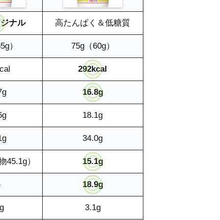
リジナル
高たんぱく＆低糖質
65g）
75g（60g）
cal
292kcal
7g
16.8g
6g
18.1g
1g
34.0g
45.1g）
15.1g
―
18.9g
g
3.1g