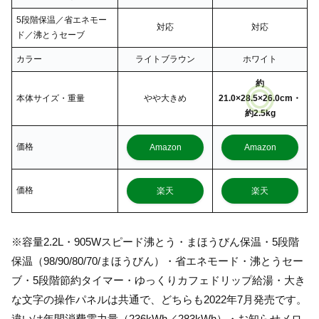
5段階保温／省エネモー
対応
対応
ド／沸とうセーブ
カラー
ライトブラウン
ホワイト
約
本体サイズ・重量
やや大きめ
21.0×28.5×26.0cm・
約2.5kg
価格
Amazon
Amazon
価格
楽天
楽天
※容量2.2L・905Wスピード沸とう・まほうびん保温・5段階
保温（98/90/80/70/まほうびん）・省エネモード・沸とうセー
ブ・5段階節約タイマー・ゆっくりカフェドリップ給湯・大き
な文字の操作パネルは共通で、どちらも2022年7月発売です。
違いは年間消費電力量（236kWh／283kWh）・お知らせメロ