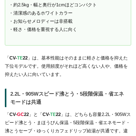
・約2.5kg・幅と奥行が1cmほどコンパクト
・清潔感のあるホワイトカラー
・お知らせメロディーは非搭載
・軽さ・価格を重視する人に向く
「
CV-
TE
22
」は、基本性能はそのままに軽さと価格を抑えた
下位モデルです。使用頻度がそれほど高くない人や、価格を
抑えたい人に向いています。
2.2L・905Wスピード沸とう・5段階保温・省エネ
モードは共通
「
CV-
GC
22
」と「
CV-
TE
22
」は、どちらも容量2.2L・905Wス
ピード沸とう・まほうびん保温・5段階保温・省エネモード・
沸とうセーブ・ゆっくりカフェドリップ給湯が共通です。違