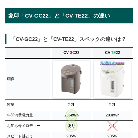
象印「CV-GC22」と「CV-TE22」の違い
「CV-GC22」と「CV-TE22」スペックの違いは？
CV-
GC
22
CV-
TE
22
画像
容量
2.2L
2.2L
年間消費電力量
236kWh
283kWh
お知らせメロディー
あり
なし
スピード沸とう
905W
905W