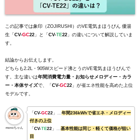
この記事では象印（ZOJIRUSHI）のVE電気まほうびん 優湯
生「
CV-
GC
22
」と「
CV-
TE
22
」の違いについて解説していま
す。
結論からお伝えします。
どちらも2.2L・905Wスピード沸とうのVE電気まほうびんで
す。主な違いは
年間消費電力量・お知らせメロディー・カラ
ー・本体サイズ
で、「
CV-
GC
22
」が省エネ性能を高めた上位
モデルです。
「
CV-
GC
22
」…
年間236kWhで省エネ・メロディー
付きの上位
monoちゃん
「
CV-
TE
22
」…
基本性能は同じ・軽くて価格が狙い
目