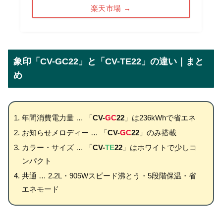
楽天市場 →
象印「CV-GC22」と「CV-TE22」の違い｜まと
め
年間消費電力量 … 「
CV-
GC
22
」は236kWhで省エネ
お知らせメロディー … 「
CV-
GC
22
」のみ搭載
カラー・サイズ … 「
CV-
TE
22
」はホワイトで少しコ
ンパクト
共通 … 2.2L・905Wスピード沸とう・5段階保温・省
エネモード