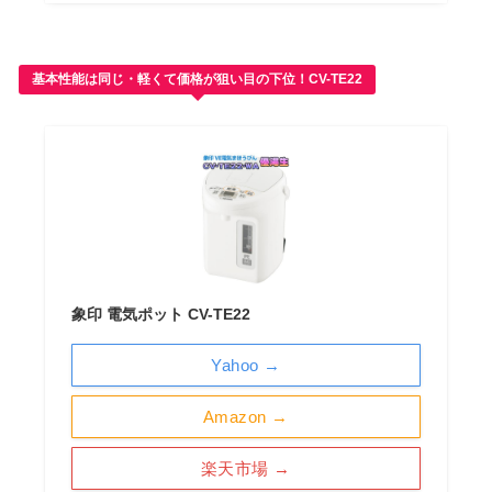
基本性能は同じ・軽くて価格が狙い目の下位！CV-TE22
象印 電気ポット CV-TE22
Yahoo →
Amazon →
楽天市場 →