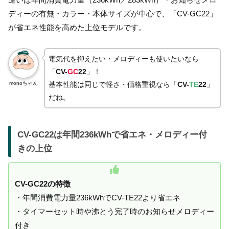
ディーの有無・カラー・本体サイズが中心で、「CV-GC22」
が省エネ性能を高めた上位モデルです。
電気代を抑えたい・メロディーも使いたいなら
「
CV-
GC
22
」！
monoちゃん
基本性能は同じで軽さ・価格重視なら「
CV-
TE
22
」
だね。
CV-GC22は年間236kWhで省エネ・メロディー付
きの上位
CV-GC22の特徴
・年間消費電力量236kWhでCV-TE22より省エネ
・タイマーセット時や沸とう完了時のお知らせメロディー
付き