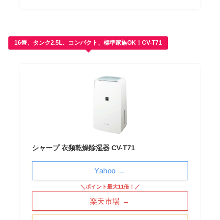
16畳、タンク2.5L、コンパクト、標準家族OK！CV-T71
シャープ 衣類乾燥除湿器 CV-T71
Yahoo →
＼ポイント最大11倍！／
楽天市場 →