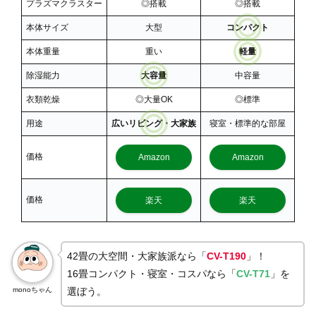
プラズマクラスター
◎搭載
◎搭載
本体サイズ
大型
コンパクト
本体重量
重い
軽量
除湿能力
大容量
中容量
衣類乾燥
◎大量OK
◎標準
用途
広いリビング・大家族
寝室・標準的な部屋
価格
Amazon
Amazon
価格
楽天
楽天
42畳の大空間・大家族派なら「
CV-T190
」！
16畳コンパクト・寝室・コスパなら「
CV-T71
」を
monoちゃん
選ぼう。