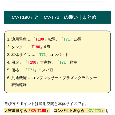
「CV-T190」と「CV-T71」の違い｜まとめ
適用畳数 …「
T190
」42畳、「
T71
」16畳
タンク …「
T190
」4.5L
本体サイズ …「
T71
」コンパクト
用途 …「
T190
」大家族、「
T71
」寝室
価格 …「
T71
」コスパ◎
共通機能 …コンプレッサー・プラズマクラスター・
衣類乾燥
選び方のポイントは適用空間と本体サイズです。
大容量派なら「
CV-T190
」
、
コンパクト派なら「
CV-T71
」
を