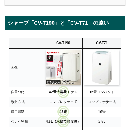
シャープ「CV-T190」と「CV-T71」の違い
CV-T190
CV-T71
画像
位置づけ
42畳大容量モデル
16畳コンパクト
除湿方式
コンプレッサー式
コンプレッサー式
適用畳数
42畳
16畳
タンク容量
4.5L（水捨て頻度減）
2.5L