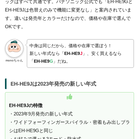
ックはすべて共通です。パナソニック公式でも「EH-HE9Gと
EH-HE9Jは色替えのみで機能に変更なし」と案内されていま
す。違いは発売年とカラーだけなので、価格や在庫で選んで
OKです。
中身は同じだから、価格や在庫で選ぼう！
新しい年式なら「
EH-HE9
J
」、安く買えるなら
monoちゃん
「
EH-HE9
G
」だね。
EH-HE9Jは2023年発売の新しい年式
EH-HE9Jの特徴
・2023年9月発売の新しい年式
・ワイドフォーフィンガースパイラル・密着もみ出しブラ
シはEH-HE9Gと同じ
・お好みで選べる3モード・防水式