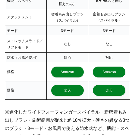
機能・スペック
EH-HE9Jと同じ
替えのみ）
密着もみ出しブラシ
密着もみ出しブラシ
アタッチメント
（スパイラル）
（スパイラル）
モード
3モード
3モード
ストレッチスライド／
なし
なし
リフトモード
防水（お風呂使用）
対応
対応
価格
Amazon
Amazon
価格
楽天
楽天
※進化したワイドフォーフィンガースパイラル・新密着もみ
出しブラシ・施術範囲が従来比約18％拡大・硬さの異なる3つ
のブラシ・3モード・お風呂で使える防水式など、機能・スペ