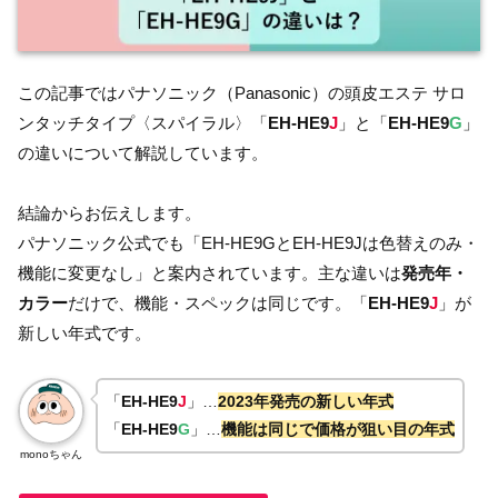
この記事ではパナソニック（Panasonic）の頭皮エステ サロ
ンタッチタイプ〈スパイラル〉「
EH-HE9
J
」と「
EH-HE9
G
」
の違いについて解説しています。
結論からお伝えします。
パナソニック公式でも「EH-HE9GとEH-HE9Jは色替えのみ・
機能に変更なし」と案内されています。主な違いは
発売年・
カラー
だけで、機能・スペックは同じです。「
EH-HE9
J
」が
新しい年式です。
「
EH-HE9
J
」…
2023年発売の新しい年式
「
EH-HE9
G
」…
機能は同じで価格が狙い目の年式
monoちゃん