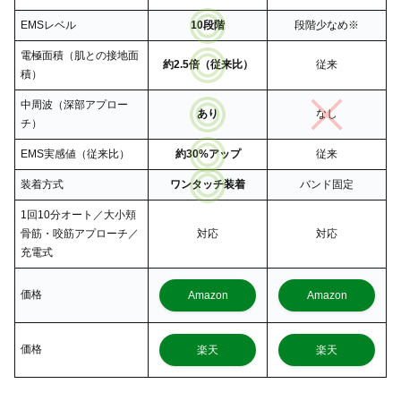
EMSレベル
10段階
段階少なめ※
電極面積（肌との接地面
約2.5倍（従来比）
従来
積）
中周波（深部アプロー
あり
なし
チ）
EMS実感値（従来比）
約30%アップ
従来
装着方式
ワンタッチ装着
バンド固定
1回10分オート／大小頬
骨筋・咬筋アプローチ／
対応
対応
充電式
価格
Amazon
Amazon
価格
楽天
楽天