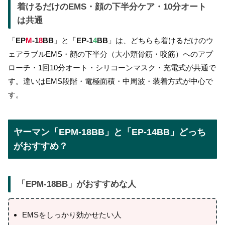
着けるだけのEMS・顔の下半分ケア・10分オート
は共通
「
EP
M
-1
8
BB
」と「
EP-1
4
BB
」は、どちらも着けるだけのウ
ェアラブルEMS・顔の下半分（大小頬骨筋・咬筋）へのアプ
ローチ・1回10分オート・シリコーンマスク・充電式が共通で
す。違いはEMS段階・電極面積・中周波・装着方式が中心で
す。
ヤーマン「EPM-18BB」と「EP-14BB」どっち
がおすすめ？
「
EPM-18BB
」がおすすめな人
EMSをしっかり効かせたい人