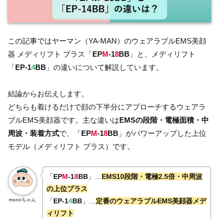
この記事ではヤーマン（YA-MAN）のウェアラブルEMS美顔
器 メディリフト プラス「
EP
M
-1
8
BB
」と、メディリフト
「
EP-1
4
BB
」の違いについて解説しています。
結論からお伝えします。
どちらも着けるだけで顔の下半分にアプローチするウェアラ
ブルEMS美顔器です。主な違いは
EMSの段階・電極面積・中
周波・装着方式
で、「
EP
M
-1
8
BB
」がパワーアップした上位
モデル（メディリフト プラス）です。
「
EP
M
-1
8
BB
」…
EMS10段階・電極2.5倍・中周波
の上位プラス
monoちゃん
「
EP-1
4
BB
」…
定番のウェアラブルEMS美顔器メデ
ィリフト