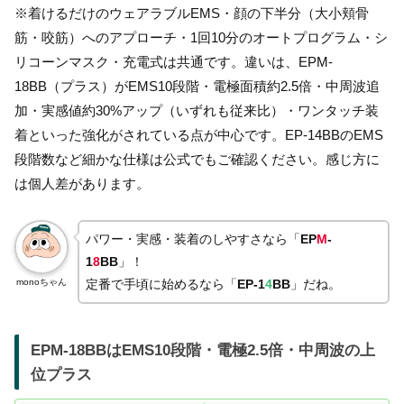
※着けるだけのウェアラブルEMS・顔の下半分（大小頬骨
筋・咬筋）へのアプローチ・1回10分のオートプログラム・シ
リコーンマスク・充電式は共通です。違いは、EPM-
18BB（プラス）がEMS10段階・電極面積約2.5倍・中周波追
加・実感値約30%アップ（いずれも従来比）・ワンタッチ装
着といった強化がされている点が中心です。EP-14BBのEMS
段階数など細かな仕様は公式でもご確認ください。感じ方に
は個人差があります。
パワー・実感・装着のしやすさなら「
EP
M
-
1
8
BB
」！
monoちゃん
定番で手頃に始めるなら「
EP-1
4
BB
」だね。
EPM-18BBはEMS10段階・電極2.5倍・中周波の上
位プラス