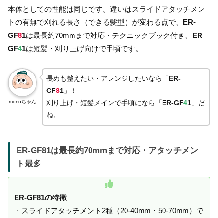
本体としての性能は同じです。違いはスライドアタッチメン
トの有無で刈れる長さ（できる髪型）が変わる点で、
ER-
GF
8
1
は最長約70mmまで対応・テクニックブック付き、
ER-
GF
4
1
は短髪・刈り上げ向けで手頃です。
長めも整えたい・アレンジしたいなら「
ER-
GF
8
1
」！
monoちゃん
刈り上げ・短髪メインで手頃になら「
ER-GF
4
1
」だ
ね。
ER-GF81
は最長約70mmまで対応・アタッチメン
ト最多
ER-GF81の特徴
・スライドアタッチメント2種（20-40mm・50-70mm）で