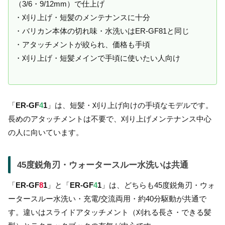
（3/6・9/12mm）で仕上げ
・刈り上げ・短髪のメンテナンスに十分
・バリカン本体の切れ味・水洗いはER-GF81と同じ
・アタッチメントが絞られ、価格も手頃
・刈り上げ・短髪メインで手頃に使いたい人向け
「
ER-GF
4
1
」は、短髪・刈り上げ向けの手頃なモデルです。
長めのアタッチメントは不要で、刈り上げメンテナンス中心
の人に向いています。
45度鋭角刃・ウォータースルー水洗いは共通
「
ER-GF
8
1
」と「
ER-GF
4
1
」は、どちらも45度鋭角刃・ウォ
ータースルー水洗い・充電/交流両用・約40分駆動が共通で
す。違いはスライドアタッチメント（刈れる長さ・できる髪