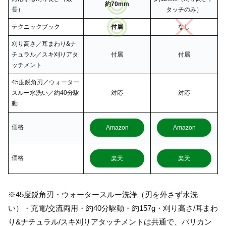
約70mm
長）
タッチのみ）
テクニックブック
付属
なし
刈り高さ／耳まわり&ナ
チュラル／スキ刈りアタ
付属
付属
ッチメント
45度鋭角刃／ウォーター
スルー水洗い／約40分駆
対応
対応
動
価格
Amazon
Amazon
価格
楽天
楽天
※45度鋭角刃・ウォータースルー洗浄（刃を外さず水洗
い）・充電/交流両用・約40分駆動・約157g・刈り高さ/耳まわ
り&ナチュラル/スキ刈りアタッチメントは共通で、バリカン