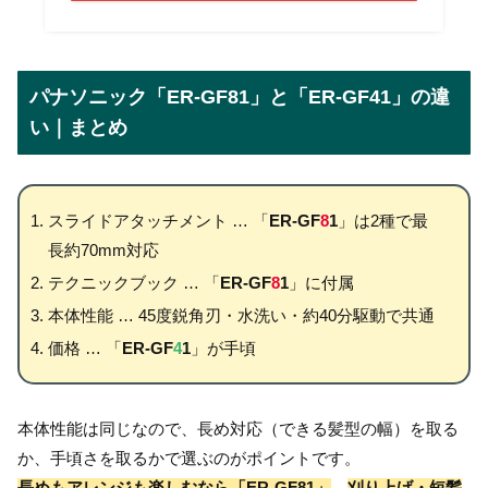
パナソニック「
ER-GF81
」と「
ER-GF41
」の違
い｜まとめ
スライドアタッチメント … 「
ER-GF
8
1
」は2種で最
長約70mm対応
テクニックブック … 「
ER-GF
8
1
」に付属
本体性能 … 45度鋭角刃・水洗い・約40分駆動で共通
価格 … 「
ER-GF
4
1
」が手頃
本体性能は同じなので、長め対応（できる髪型の幅）を取る
か、手頃さを取るかで選ぶのがポイントです。
長めもアレンジも楽しむなら「ER-GF81」
、
刈り上げ・短髪