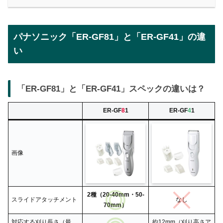
パナソニック「
ER-GF81
」と「
ER-GF41
」の違
い
「
ER-GF81
」と「
ER-GF41
」スペックの違いは？
ER-GF
8
1
ER-GF
4
1
画像
2種（20-40mm・50-
スライドアタッチメント
なし
70mm）
対応する刈り長さ（最
約12mm（刈り高さア