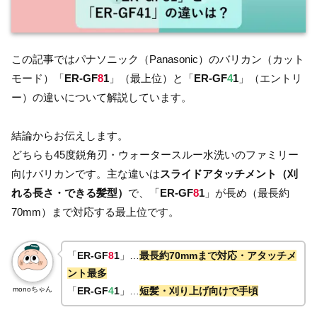
この記事ではパナソニック（Panasonic）のバリカン（カット
モード）「
ER-GF
8
1
」（最上位）と「
ER-GF
4
1
」（エントリ
ー）の違いについて解説しています。
結論からお伝えします。
どちらも45度鋭角刃・ウォータースルー水洗いのファミリー
向けバリカンです。主な違いは
スライドアタッチメント（刈
れる長さ・できる髪型）
で、「
ER-GF
8
1
」が長め（最長約
70mm）まで対応する最上位です。
「
ER-GF
8
1
」…
最長約70mmまで対応・アタッチメ
ント最多
monoちゃん
「
ER-GF
4
1
」…
短髪・刈り上げ向けで手頃