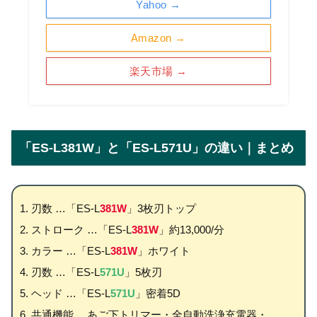
Yahoo →
Amazon →
楽天市場 →
「ES-L381W」と「ES-L571U」の違い｜まとめ
刃数 …「ES-L
381W
」3枚刃トップ
ストローク …「ES-L
381W
」約13,000/分
カラー …「ES-L
381W
」ホワイト
刃数 …「ES-L
571U
」5枚刃
ヘッド …「ES-L
571U
」密着5D
共通機能 …あご下トリマー・全自動洗浄充電器・