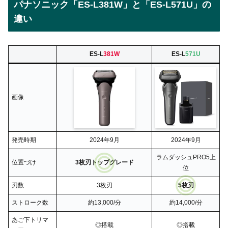
パナソニック「ES-L381W」と「ES-L571U」の
違い
ES-L
381W
ES-L
571U
画像
発売時期
2024年9月
2024年9月
ラムダッシュPRO5上
位置づけ
3枚刃トップグレード
位
刃数
3枚刃
5枚刃
ストローク数
約13,000/分
約14,000/分
あご下トリマ
◎搭載
◎搭載