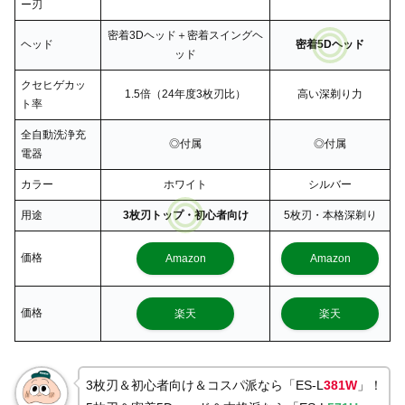
ー刃
密着3Dヘッド＋密着スイングヘ
ヘッド
密着5Dヘッド
ッド
クセヒゲカッ
1.5倍（24年度3枚刃比）
高い深剃り力
ト率
全自動洗浄充
◎付属
◎付属
電器
カラー
ホワイト
シルバー
用途
3枚刃トップ・初心者向け
5枚刃・本格深剃り
価格
Amazon
Amazon
価格
楽天
楽天
3枚刃＆初心者向け＆コスパ派なら「ES-L
381W
」！