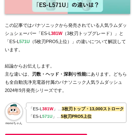
この記事ではパナソニックから発売されている人気ラムダッ
シュシェーバー「ES-L
381W
（3枚刃トップグレード）」と
「ES-L
571U
（5枚刃PRO5上位）」の違いについて解説して
います。
結論からお伝えします。
主な違いは、
刃数・ヘッド・深剃り性能
にあります。どちら
も全自動洗浄充電器付属のパナソニック人気ラムダッシュ
2024年9月発売シリーズです。
「ES-L
381W
」…
3枚刃トップ・13,000ストローク
「ES-L
571U
」…
5枚刃PRO5上位
monoちゃん