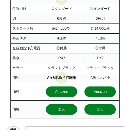
位置づけ
スタンダード
スタンダード
刃
6枚刃
6枚刃
ストローク数
約14,000/分
約14,000/分
外刃薄さ
41µm
41µm
全自動洗浄充電器
◎付属
◎付属
防水
IPX7
IPX7
カラー
クラフトブラック
クラフトブラック
用途
AI+&肌負担抑制派
AI&コスパ派
価格
Amazon
Amazon
価格
楽天
楽天