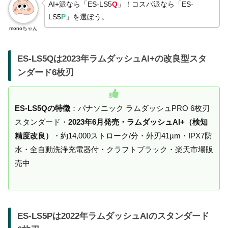
AI+派なら「ES-LS5
Q
」！コスパ派なら「ES-
LS5
P
」を選ぼう。
monoちゃん
ES-LS5Qは2023年ラムダッシュAI+の改良型スタ
ンダード6枚刃
ES-LS5Qの特徴
：パナソニック ラムダッシュPRO 6枚刃
スタンダード・
2023年6月発売・ラムダッシュAI+（検知
精度改良）
・約14,000ストローク/分・外刃41µm・IPX7防
水・全自動洗浄充電器付・クラフトブラック・楽天市場販
売中
ES-LS5Pは2022年ラムダッシュAIのスタンダード