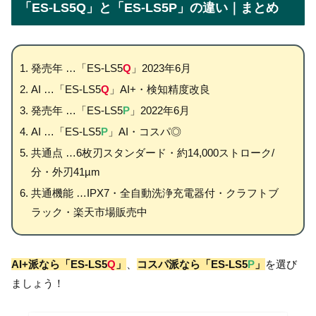
「ES-LS5Q」と「ES-LS5P」の違い｜まとめ
発売年 …「ES-LS5
Q
」2023年6月
AI …「ES-LS5
Q
」AI+・検知精度改良
発売年 …「ES-LS5
P
」2022年6月
AI …「ES-LS5
P
」AI・コスパ◎
共通点 …6枚刃スタンダード・約14,000ストローク/
分・外刃41µm
共通機能 …IPX7・全自動洗浄充電器付・クラフトブ
ラック・楽天市場販売中
AI+派なら「ES-LS5
Q
」
、
コスパ派なら「ES-LS5
P
」
を選び
ましょう！