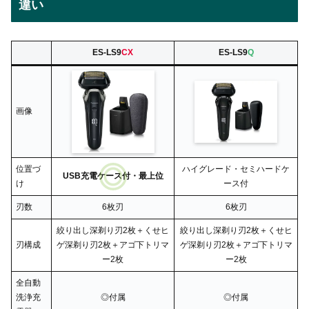
違い
ES-LS9
CX
ES-LS9
Q
画像
位置づ
ハイグレード・セミハードケ
USB充電ケース付・最上位
け
ース付
刃数
6枚刃
6枚刃
絞り出し深剃り刃2枚＋くせヒ
絞り出し深剃り刃2枚＋くせヒ
刃構成
ゲ深剃り刃2枚＋アゴ下トリマ
ゲ深剃り刃2枚＋アゴ下トリマ
ー2枚
ー2枚
全自動
洗浄充
◎付属
◎付属