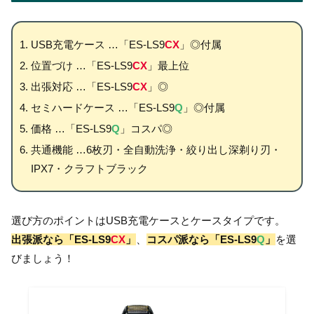
USB充電ケース …「ES-LS9
CX
」◎付属
位置づけ …「ES-LS9
CX
」最上位
出張対応 …「ES-LS9
CX
」◎
セミハードケース …「ES-LS9
Q
」◎付属
価格 …「ES-LS9
Q
」コスパ◎
共通機能 …6枚刃・全自動洗浄・絞り出し深剃り刃・
IPX7・クラフトブラック
選び方のポイントはUSB充電ケースとケースタイプです。
出張派なら「ES-LS9
CX
」
、
コスパ派なら「ES-LS9
Q
」
を選
びましょう！