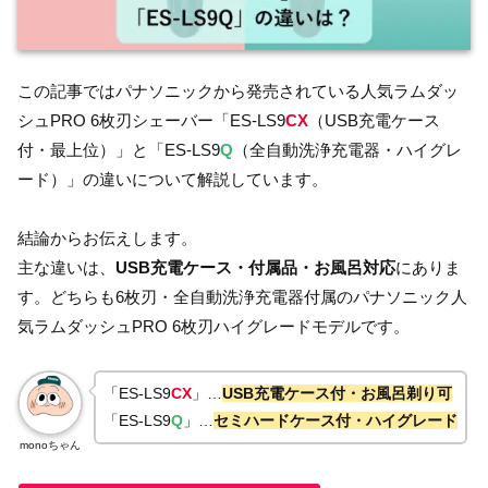
この記事ではパナソニックから発売されている人気ラムダッ
シュPRO 6枚刃シェーバー「ES-LS9
CX
（USB充電ケース
付・最上位）」と「ES-LS9
Q
（全自動洗浄充電器・ハイグレ
ード）」の違いについて解説しています。
結論からお伝えします。
主な違いは、
USB充電ケース・付属品・お風呂対応
にありま
す。どちらも6枚刃・全自動洗浄充電器付属のパナソニック人
気ラムダッシュPRO 6枚刃ハイグレードモデルです。
「ES-LS9
CX
」…
USB充電ケース付・お風呂剃り可
「ES-LS9
Q
」…
セミハードケース付・ハイグレード
monoちゃん