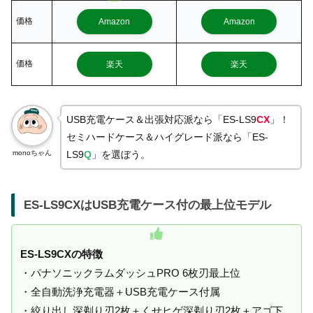
価格
Amazon
Amazon
価格
楽天
楽天
USB充電ケース＆出張対応派なら「ES-LS9
CX
」！
セミハードケース＆ハイグレード派なら「ES-
monoちゃん
LS9
Q
」を選ぼう。
ES-LS9CXはUSB充電ケース付の最上位モデル
ES-LS9CXの特徴
・パナソニックラムダッシュPRO 6枚刃最上位
・全自動洗浄充電器＋USB充電ケース付属
・絞り出し深剃り刃2枚＋くせヒゲ深剃り刃2枚＋アゴ下