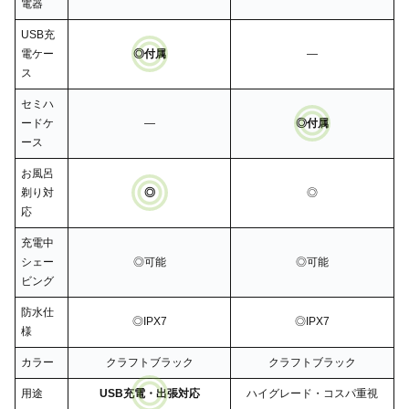
電器
USB充
電ケー
◎付属
―
ス
セミハ
ードケ
―
◎付属
ース
お風呂
剃り対
◎
◎
応
充電中
シェー
◎可能
◎可能
ビング
防水仕
◎IPX7
◎IPX7
様
カラー
クラフトブラック
クラフトブラック
用途
USB充電・出張対応
ハイグレード・コスパ重視