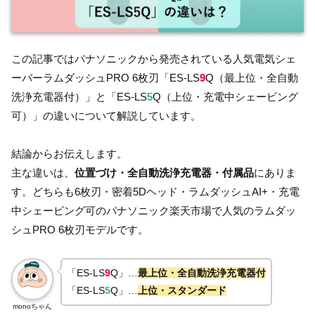
この記事ではパナソニックから発売されている人気電気シェ
ーバーラムダッシュPRO 6枚刃「ES-LS
9
Q（最上位・全自動
洗浄充電器付）」と「ES-LS
5
Q（上位・充電中シェービング
可）」の違いについて解説しています。
結論からお伝えします。
主な違いは、
位置づけ・全自動洗浄充電器・付属品
にありま
す。どちらも6枚刃・密着5Dヘッド・ラムダッシュAI+・充電
中シェービング可のパナソニック楽天市場で人気のラムダッ
シュPRO 6枚刃モデルです。
「ES-LS
9
Q」…
最上位・全自動洗浄充電器付
「ES-LS
5
Q」…
上位・スタンダード
monoちゃん