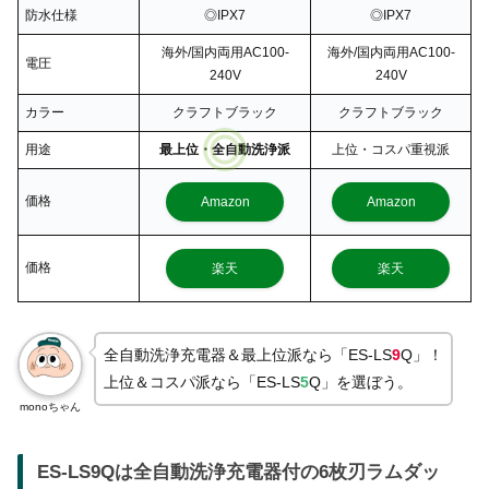
防水仕様
◎IPX7
◎IPX7
海外/国内両用AC100-
海外/国内両用AC100-
電圧
240V
240V
カラー
クラフトブラック
クラフトブラック
用途
最上位・全自動洗浄派
上位・コスパ重視派
価格
Amazon
Amazon
価格
楽天
楽天
全自動洗浄充電器＆最上位派なら「ES-LS
9
Q」！
上位＆コスパ派なら「ES-LS
5
Q」を選ぼう。
monoちゃん
ES-LS9Qは全自動洗浄充電器付の6枚刃ラムダッ