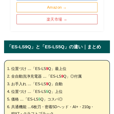
Amazon →
楽天市場 →
「ES-LS9Q」と「ES-LS5Q」の違い｜まとめ
位置づけ …「ES-LS
9
Q」最上位
全自動洗浄充電器 …「ES-LS
9
Q」◎付属
お手入れ …「ES-LS
9
Q」自動
位置づけ …「ES-LS
5
Q」上位
価格 …「ES-LS
5
Q」コスパ◎
共通機能 …6枚刃・密着5Dヘッド・AI+・210g・
IPX7・クラフトブラック