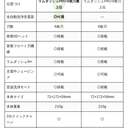
ラムダッシュPRO 6枚刃最
ラムダッシュPRO 6枚刃
位置づけ
上位
上位
全自動洗浄充電器
◎付属
―
刃数
6枚刃
6枚刃
密着5Dヘッド
◎搭載
◎搭載
密着フロート刃機
◎搭載
◎搭載
構
ラムダッシュAI+
◎搭載
◎搭載
充電中シェービン
◎可能
◎可能
グ
音波洗浄モード
◎搭載
◎搭載
本体サイズ
72×172×59mm
72×172×59mm
本体重量
210g
210g
3分クイックチャ
◎
◎
ージ