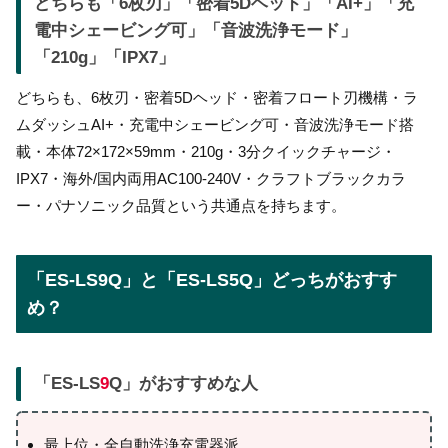
どちらも「6枚刃」「密着5Dヘッド」「AI+」「充
電中シェービング可」「音波洗浄モード」
「210g」「IPX7」
どちらも、6枚刃・密着5Dヘッド・密着フロート刃機構・ラ
ムダッシュAI+・充電中シェービング可・音波洗浄モード搭
載・本体72×172×59mm・210g・3分クイックチャージ・
IPX7・海外/国内両用AC100-240V・クラフトブラックカラ
ー・パナソニック品質という共通点を持ちます。
「ES-LS9Q」と「ES-LS5Q」どっちがおすす
め？
「ES-LS
9
Q」がおすすめな人
最上位・全自動洗浄充電器派