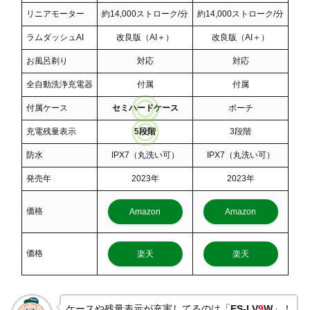
リニアモーター
約14,000ストローク/分
約14,000ストローク/分
ラムダッシュAI
改良版（AI＋）
改良版（AI＋）
お風呂剃り
対応
対応
全自動洗浄充電器
付属
付属
付属ケース
セミハードケース
ポーチ
充電残量表示
5段階
3段階
防水
IPX7（丸洗い可）
IPX7（丸洗い可）
発売年
2023年
2023年
価格
Amazon
Amazon
価格
楽天
楽天
ケースや残量表示が充実してるのは「
ES-LV
9
W
」！