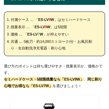
付属ケース … 「
ES-LV
9
W
」はセミハードケース
残量表示 … 「
ES-LV
9
W
」は5段階
価格 … 「
ES-LV
7
W
」が抑えやすい
共通 … 5枚刃・約14,000ストローク/分・お風呂剃
り・全自動洗浄充電器・剃り心地
選び方のポイントは持ち運びやすさ・残量表示か、価格かで
す。
セミハードケース・5段階残量なら「ES-LV9W」
、
同じ剃り
心地でお得なら「ES-LV7W」
を選びましょう！