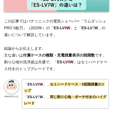
この記事ではパナソニックの電気シェーバー「ラムダッシュ
PRO 5枚刃」（2023年）の「
ES-LV
9
W
」と「
ES-LV
7
W
」の
違いについて解説しています。
結論からお伝えします。
主な違いは
付属ケースの種類・充電残量表示の段階数
です。
剃り心地や洗浄器は共通で、「
ES-LV
9
W
」はセミハードケー
ス付きのトップグレードです。
「
ES-LV
9
W
」…
セミハードケース・5段階残量のト
ップ
monoちゃん
「
ES-LV
7
W
」…
同じ剃り心地・ポーチ付きのハイグ
レード