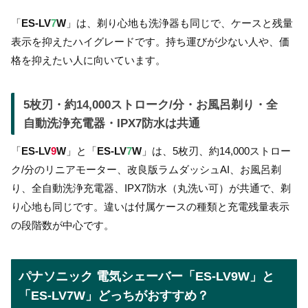
「
ES-LV
7
W
」は、剃り心地も洗浄器も同じで、ケースと残量
表示を抑えたハイグレードです。持ち運びが少ない人や、価
格を抑えたい人に向いています。
5枚刃・約14,000ストローク/分・お風呂剃り・全
自動洗浄充電器・IPX7防水は共通
「
ES-LV
9
W
」と「
ES-LV
7
W
」は、5枚刃、約14,000ストロー
ク/分のリニアモーター、改良版ラムダッシュAI、お風呂剃
り、全自動洗浄充電器、IPX7防水（丸洗い可）が共通で、剃
り心地も同じです。違いは付属ケースの種類と充電残量表示
の段階数が中心です。
パナソニック 電気シェーバー「ES-LV9W」と
「ES-LV7W」どっちがおすすめ？