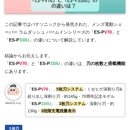
この記事ではパナソニックから発売された、メンズ電動シェ
ーバー ラムダッシュ パームインシリーズの「
ES-P
V70
」と
「
ES-P
330U
」の違いについて解説しています。
結論からお伝えします。
「
ES-P
V70
」と「
ES-P
330U
」の違いは、
刃の枚数と搭載機能
にあります。
「
ES-P
V70
」…
5枚刃システム
・くせヒゲ深剃り刃&
絞り出し深剃り刃・約145g・70周年記念モデル
monoちゃん
「
ES-P
330U
」…
3枚刃システム
・深剃り刃・約
130g・
3段階充電残量表示
５枚刃