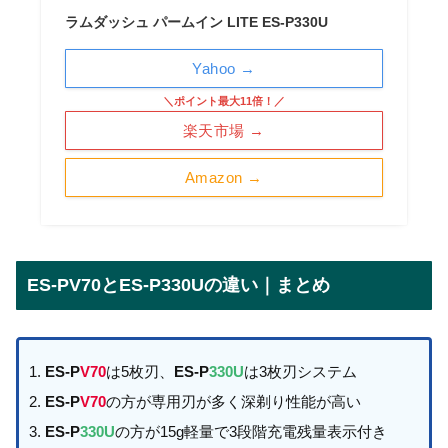
ラムダッシュ パームイン LITE ES-P330U
Yahoo →
＼ポイント最大11倍！／
楽天市場 →
Amazon →
ES-PV70とES-P330Uの違い｜まとめ
ES-P
V70
は5枚刃、
ES-P
330U
は3枚刃システム
ES-P
V70
の方が専用刃が多く深剃り性能が高い
ES-P
330U
の方が15g軽量で3段階充電残量表示付き