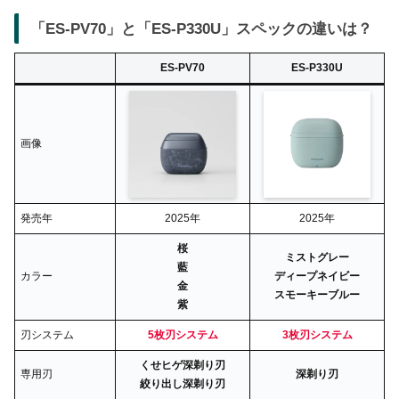
「ES-PV70」と「ES-P330U」スペックの違いは？
ES-PV70
ES-P330U
画像
発売年
2025年
2025年
桜
ミストグレー
藍
カラー
ディープネイビー
金
スモーキーブルー
紫
刃システム
5枚刃システム
3枚刃システム
くせヒゲ深剃り刃
専用刃
深剃り刃
絞り出し深剃り刃