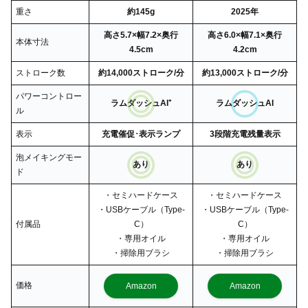
重さ
約145g
2025年
高さ5.7×幅7.2×奥行
高さ6.0×幅7.1×奥行
本体寸法
4.5cm
4.2cm
ストローク数
約14,000ストローク/分
約13,000ストローク/分
パワーコントロー
ラムダッシュAI⁺
ラムダッシュAI
ル
表示
充電催促･表示ランプ
3段階充電残量表示
泡メイキングモー
あり
あり
ド
・セミハードケース
・セミハードケース
・USBケーブル（Type-
・USBケーブル（Type-
付属品
C）
C）
・専用オイル
・専用オイル
・掃除用ブラシ
・掃除用ブラシ
価格
Amazon
Amazon