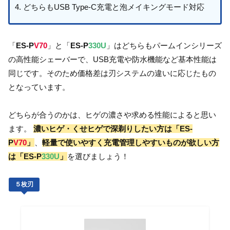
どちらもUSB Type-C充電と泡メイキングモード対応
「
ES-P
V70
」と「
ES-P
330U
」はどちらもパームインシリーズ
の高性能シェーバーで、USB充電や防水機能など基本性能は
同じです。そのため価格差は刃システムの違いに応じたもの
となっています。
どちらが合うのかは、ヒゲの濃さや求める性能によると思い
ます。
濃いヒゲ・くせヒゲで深剃りしたい方は「ES-
P
V70
」
、
軽量で使いやすく充電管理しやすいものが欲しい方
は「ES-P
330U
」
を選びましょう！
５枚刃