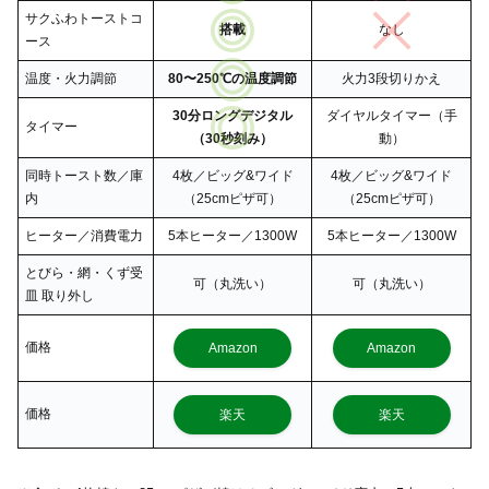
サクふわトーストコ
搭載
なし
ース
温度・火力調節
80〜250℃の温度調節
火力3段切りかえ
30分ロングデジタル
ダイヤルタイマー（手
タイマー
（30秒刻み）
動）
同時トースト数／庫
4枚／ビッグ&ワイド
4枚／ビッグ&ワイド
内
（25cmピザ可）
（25cmピザ可）
ヒーター／消費電力
5本ヒーター／1300W
5本ヒーター／1300W
とびら・網・くず受
可（丸洗い）
可（丸洗い）
皿 取り外し
価格
Amazon
Amazon
価格
楽天
楽天