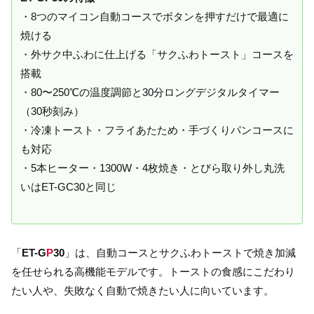
・8つのマイコン自動コースでボタンを押すだけで最適に
焼ける
・外サク中ふわに仕上げる「サクふわトースト」コースを
搭載
・80〜250℃の温度調節と30分ロングデジタルタイマー
（30秒刻み）
・冷凍トースト・フライあたため・手づくりパンコースに
も対応
・5本ヒーター・1300W・4枚焼き・とびら取り外し丸洗
いはET-GC30と同じ
「
ET-G
P
30
」は、自動コースとサクふわトーストで焼き加減
を任せられる高機能モデルです。トーストの食感にこだわり
たい人や、失敗なく自動で焼きたい人に向いています。