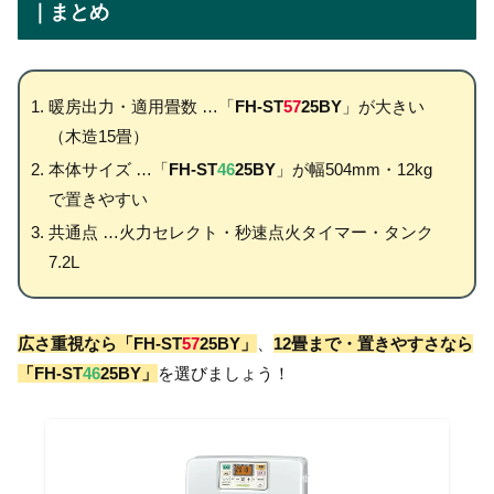
｜まとめ
暖房出力・適用畳数 …「
FH-ST
57
25BY
」が大きい
（木造15畳）
本体サイズ …「
FH-ST
46
25BY
」が幅504mm・12kg
で置きやすい
共通点 …火力セレクト・秒速点火タイマー・タンク
7.2L
広さ重視なら「FH-ST
57
25BY」
、
12畳まで・置きやすさなら
「FH-ST
46
25BY」
を選びましょう！