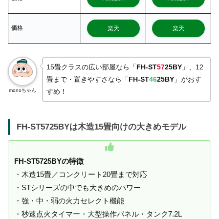
価格
楽天
楽天
15畳クラスの広い部屋なら「
FH-ST
57
25BY
」、12
畳まで・置きやすさなら「
FH-ST
46
25BY
」がおす
monoちゃん
すめ！
FH-ST5725BYは木造15畳向けの大きめモデル
FH-ST5725BYの特徴
・木造15畳／コンクリート20畳まで対応
・STシリーズの中でも大きめのパワー
・強・中・弱の火力セレクト機能
・秒速点火タイマー・大型操作パネル・タンク7.2L