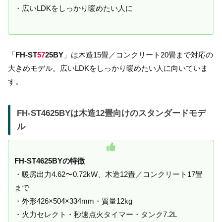
・広いLDKをしっかり暖めたい人に
「
FH-ST
57
25BY
」は木造15畳／コンクリート20畳まで対応の
大きめモデル。広いLDKをしっかり暖めたい人に向いていま
す。
FH-ST4625BYは木造12畳向けのスタンダードモデ
ル
FH-ST4625BYの特徴
・暖房出力4.62〜0.72kW、木造12畳／コンクリート17畳
まで
・外形426×504×334mm・質量12kg
・火力セレクト・秒速点火タイマー・タンク7.2L