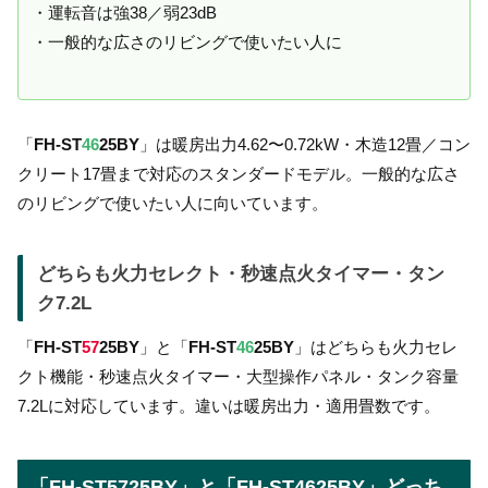
・運転音は強38／弱23dB
・一般的な広さのリビングで使いたい人に
「
FH-ST
46
25BY
」は暖房出力4.62〜0.72kW・木造12畳／コン
クリート17畳まで対応のスタンダードモデル。一般的な広さ
のリビングで使いたい人に向いています。
どちらも火力セレクト・秒速点火タイマー・タン
ク7.2L
「
FH-ST
57
25BY
」と「
FH-ST
46
25BY
」はどちらも火力セレ
クト機能・秒速点火タイマー・大型操作パネル・タンク容量
7.2Lに対応しています。違いは暖房出力・適用畳数です。
「FH-ST5725BY」と「FH-ST4625BY」どっち