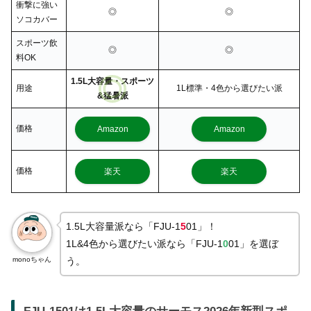
衝撃に強い
◎
◎
ソコカバー
スポーツ飲
◎
◎
料OK
1.5L大容量・スポーツ
用途
1L標準・4色から選びたい派
&猛暑派
価格
Amazon
Amazon
価格
楽天
楽天
1.5L大容量派なら「FJU-1
5
01」！
1L&4色から選びたい派なら「FJU-1
0
01」を選ぼ
monoちゃん
う。