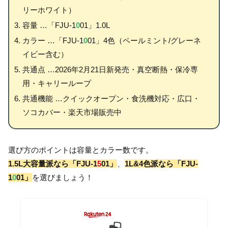
リーホワイト）
容量 …「FJU-1
0
01」1.0L
カラー …「FJU-1
0
01」4色（ペールミント/グレーネ
イビー含む）
共通点 …2026年2月21日新発売・真空断熱・保冷専
用・キャリーループ
共通機能 …クイックオープン・食洗機対応・広口・
ソコカバー・楽天市場販売中
選び方のポイントは容量とカラー数です。
1.5L大容量派なら「FJU-1
5
01」
、
1L&4色派なら「FJU-
1
0
01」
を選びましょう！