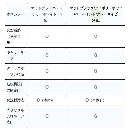
マットブラック/アイ
マットブラック/アイボリーホワイ
本体カラー
ボリーホワイト（2
ト/ペールミント/グレーネイビー
色）
（4色）
真空断熱
（保冷専
◎
◎
用）
キャリール
◎
◎
ープ
クイックオ
◎
◎
ープン構造
新機構設計
◎
◎
の飲み口
食洗機対応
◎（本体も）
◎（本体も）
大きな氷も
入れやすい
◎
◎
広口