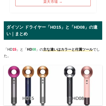
楽天市場 →
ダイソン ドライヤー「HD15」と「HD08」の違
い｜まとめ
「HD
15
」と「
HD
08
」の
主な違いはカラーと付属ツール
でし
た。