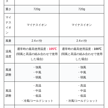
ズ
重さ
720g
720g
マイ
ナス
マイナスイオン
マイナスイオン
イオ
ン
風量
2.4㎥/分
2.4㎥/分
通常時の最高使用温度：
105℃
通常時の最高使用温度：
100℃
温風
(弱風と高温の組み合わせで使用
(弱風と高温の組み合わせで使用
温度
した場合)
した場合)
・強風
・強風
風速
・中風
・中風
調整
・弱風
・弱風
・高温
・高温
風温
・中温
・中温
調整
・低温
・低温
・冷風/コールドショット
・冷風/コールドショット