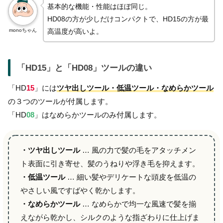
基本的な機能・性能はほぼ同じ。
HD08の方が少しだけコンパクトで、HD15の方が最
monoちゃん
高温度が高いよ。
「HD15」と「HD08」ツールの違い
「HD
15
」には
ツヤ出しツール・低温ツール・なめらかツール
の３つのツールが付属します。
「HD
08
」はなめらかツールのみ付属します。
・ツヤ出しツール
… 風の力で髪の毛をアタッチメン
ト表面に引き寄せ、髪のうねりや浮き毛を抑えます。
・低温ツール
… 細い髪やデリケートな頭皮を低温の
やさしい風ですばやく乾かします。
・なめらかツール
… なめらかで均一な風速で髪を揃
えながら乾かし、シルクのような指ざわりに仕上げま