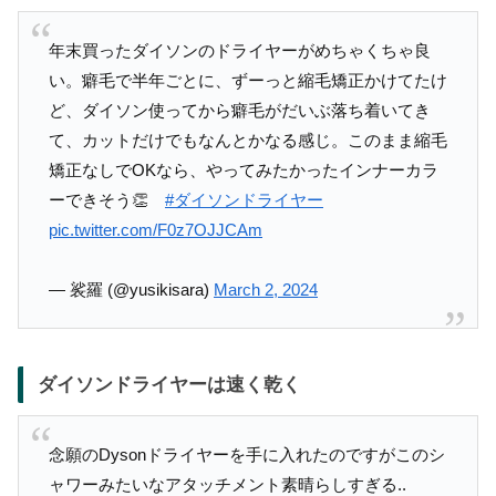
年末買ったダイソンのドライヤーがめちゃくちゃ良
い。癖毛で半年ごとに、ずーっと縮毛矯正かけてたけ
ど、ダイソン使ってから癖毛がだいぶ落ち着いてき
て、カットだけでもなんとかなる感じ。このまま縮毛
矯正なしでOKなら、やってみたかったインナーカラ
ーできそう👏
#ダイソンドライヤー
pic.twitter.com/F0z7OJJCAm
— 裟羅 (@yusikisara)
March 2, 2024
ダイソンドライヤーは速く乾く
念願のDysonドライヤーを手に入れたのですがこのシ
ャワーみたいなアタッチメント素晴らしすぎる..