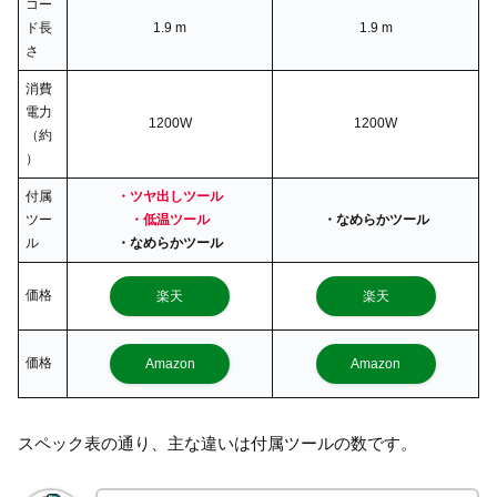
コー
ド長
1.9 m
1.9 m
さ
消費
電力
1200W
1200W
（約
）
付属
・ツヤ出しツール
ツー
・低温ツール
・なめらかツール
ル
・なめらかツール
価格
楽天
楽天
価格
Amazon
Amazon
スペック表の通り、主な違いは付属ツールの数です。