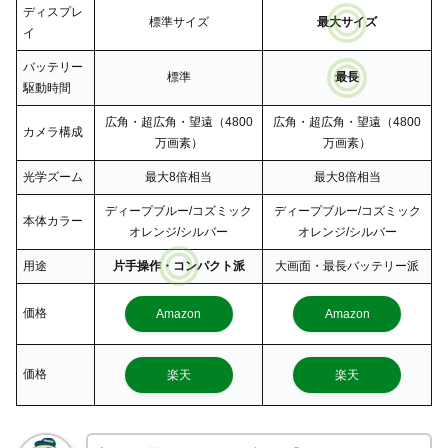
ディスプレ
標準サイズ
最大サイズ
イ
バッテリー
標準
最長
駆動時間
広角・超広角・望遠（4800
広角・超広角・望遠（4800
カメラ構成
万画素）
万画素）
光学ズーム
最大8倍相当
最大8倍相当
ディープブルー/コズミック
ディープブルー/コズミック
本体カラー
オレンジ/シルバー
オレンジ/シルバー
用途
片手操作・コンパクト派
大画面・最長バッテリー派
価格
Amazon
Amazon
価格
楽天
楽天