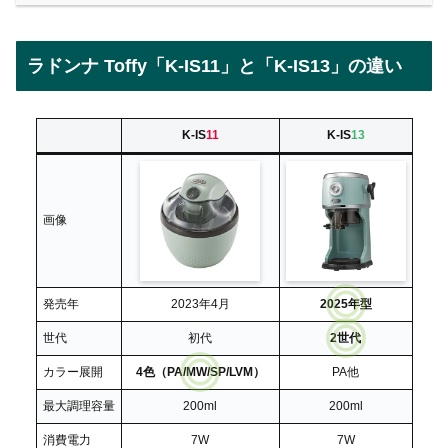
ラドンナ Toffy「K-IS11」と「K-IS13」の違い
K-IS
11
K-IS
13
画像
発売年
2023年4月
2025年型
世代
初代
2世代
カラー展開
4色（PA/MW/SP/LVM）
PA他
最大調理容量
200ml
200ml
消費電力
7W
7W