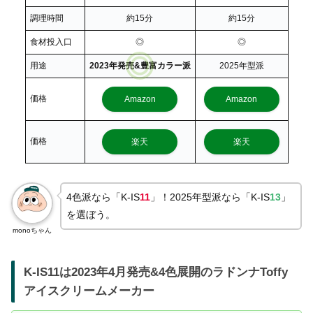
調理時間
約15分
約15分
食材投入口
◎
◎
用途
2023年発売&豊富カラー派
2025年型派
価格
Amazon
Amazon
価格
楽天
楽天
4色派なら「K-IS
11
」！2025年型派なら「K-IS
13
」
を選ぼう。
monoちゃん
K-IS11は2023年4月発売&4色展開のラドンナToffy
アイスクリームメーカー