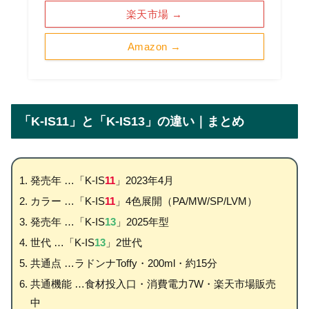
楽天市場 →
Amazon →
「K-IS11」と「K-IS13」の違い｜まとめ
発売年 …「K-IS
11
」2023年4月
カラー …「K-IS
11
」4色展開（PA/MW/SP/LVM）
発売年 …「K-IS
13
」2025年型
世代 …「K-IS
13
」2世代
共通点 …ラドンナToffy・200ml・約15分
共通機能 …食材投入口・消費電力7W・楽天市場販売
中