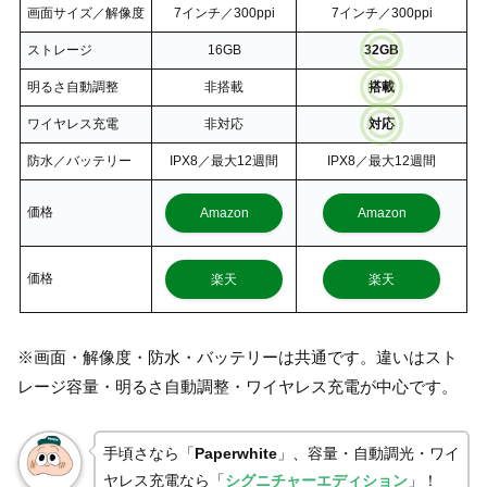
画面サイズ／解像度
7インチ／300ppi
7インチ／300ppi
ストレージ
16GB
32GB
明るさ自動調整
非搭載
搭載
ワイヤレス充電
非対応
対応
防水／バッテリー
IPX8／最大12週間
IPX8／最大12週間
価格
Amazon
Amazon
価格
楽天
楽天
※画面・解像度・防水・バッテリーは共通です。違いはスト
レージ容量・明るさ自動調整・ワイヤレス充電が中心です。
手頃さなら「
Paperwhite
」、容量・自動調光・ワイ
ヤレス充電なら「
シグニチャーエディション
」！