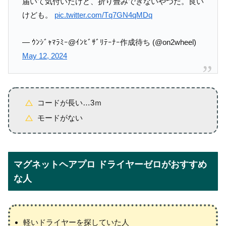
届いて気付いたけど、折り畳みできないやつだ。良い
けども。
pic.twitter.com/Tq7GN4qMDq
— ｳﾝｼﾞｬﾏﾗﾐｰ@ｲﾝﾋﾞｻﾞﾘﾃｰﾅｰ作成待ち (@on2wheel)
May 12, 2024
コードが長い…3ｍ
モードがない
マグネットヘアプロ ドライヤーゼロがおすすめ
な人
軽いドライヤーを探していた人