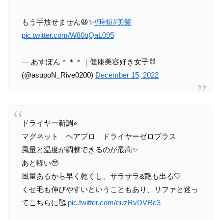
もう手放せません😆✨
#時短
#美髪
pic.twitter.com/W80qQaL095
— あすぽん＊＊＊｜健康美容好き女子🐰
(@asupoN_Rive0200)
December 15, 2022
ドライヤー新調⭐︎
マグネット ヘアプロ ドライヤーゼロプラス
風量と温度が調整できるのが最高✨
あと軽い🥹
風量あるから早く乾くし、サラサラ&艶も出る🤍
くせ毛も伸びやすいということもあり、リファと迷っ
てこちらに🥰
pic.twitter.com/euzRvDVRc3