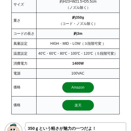
約H23×W21.5×D5.5cm
サイズ
（ノズル除く）
約350g
重さ
（コード・ノズル除く）
コードの長さ
約3m
風量設定
HIGH・MID・LOW（３段階可変 ）
温度設定
40℃・60℃・80℃・100℃・120℃（５段階可変）
消費電力
1400W
電源
100VAC
価格
Amazon
価格
楽天
350ｇという軽さが魅力の一つだよ！