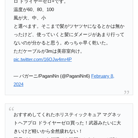
ロ ドライヤーゼロ+です。
温度が60、80、100
風が大、中、小
と選べます。そこまで髪がツヤツヤになるとかは無か
ったけど、使っていくと髪にダメージがあまり行って
ないのが分かると思う。めっちゃ早く乾いた。
ただケーブルが3mは美容室向け。
pic.twitter.com/16OJw4mr4P
— パガーニ/PaganiNn (@PaganiNn6)
February 8,
2024
おすすめしてくれたホリスティックキュア マグネッ
トヘアプロ ドライヤーゼロ買った！武器みたいに大
きいけど軽いから全然疲れない！