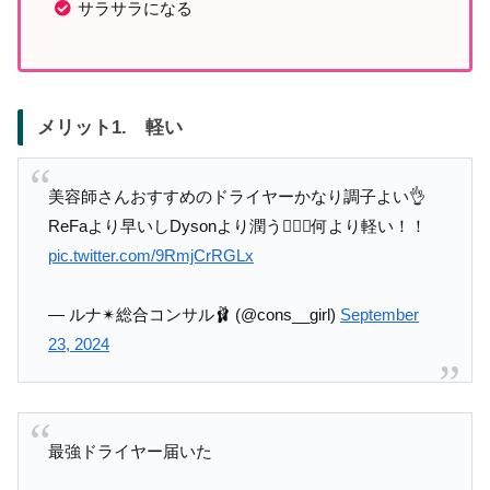
サラサラになる
メリット1. 軽い
美容師さんおすすめのドライヤーかなり調子よい👌
ReFaより早いしDysonより潤う💇‍♀️✨何より軽い！！
pic.twitter.com/9RmjCrRGLx
— ルナ✴︎総合コンサル🩰 (@cons__girl)
September
23, 2024
最強ドライヤー届いた