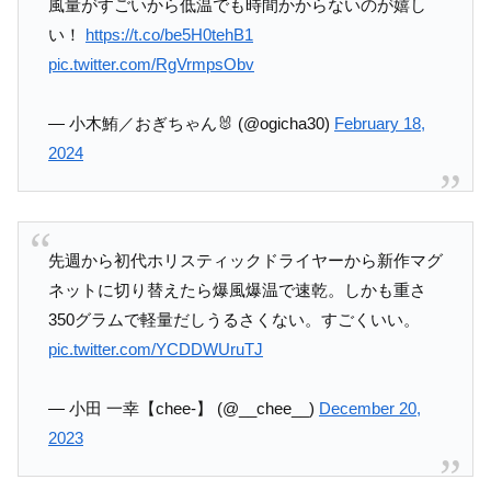
風量がすごいから低温でも時間かからないのが嬉し
い！
https://t.co/be5H0tehB1
pic.twitter.com/RgVrmpsObv
— 小木鮪／おぎちゃん🐰 (@ogicha30)
February 18,
2024
先週から初代ホリスティックドライヤーから新作マグ
ネットに切り替えたら爆風爆温で速乾。しかも重さ
350グラムで軽量だしうるさくない。すごくいい。
pic.twitter.com/YCDDWUruTJ
— 小田 一幸【chee-】 (@__chee__)
December 20,
2023