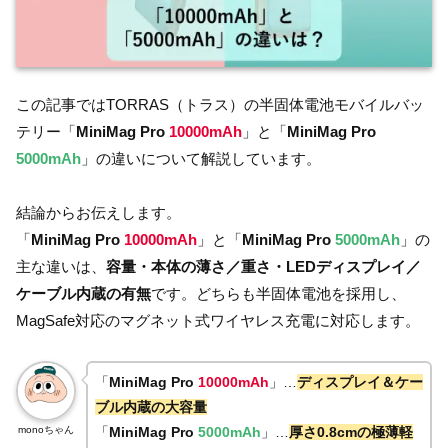
この記事ではTORRAS（トラス）の半固体電池モバイルバッ
テリー「
MiniMag Pro
10000mAh
」と「
MiniMag Pro
5000mAh
」の違いについて解説しています。
結論からお伝えします。
「
MiniMag Pro
10000mAh
」と「
MiniMag Pro
5000mAh
」の
主な違いは、
容量・本体の薄さ／重さ・LEDディスプレイ／
ケーブル内蔵の有無
です。どちらも半固体電池を採用し、
MagSafe対応のマグネット式ワイヤレス充電に対応します。
「
MiniMag Pro
10000mAh
」…
ディスプレイ＆ケー
ブル内蔵の大容量
monoちゃん
「
MiniMag Pro
5000mAh
」…
厚さ0.8cmの極薄軽