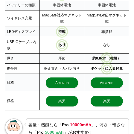
バッテリーの種類
半固体電池
半固体電池
MagSafe対応マグネット
MagSafe対応マグネット
ワイヤレス充電
式
式
LEDディスプレイ
搭載
非搭載
USB-Cケーブル内
あり
なし
蔵
厚さ
厚め
約0.8cm（極薄）
携帯性
据え置き・カバン向き
ポケットに入る軽量
価格
Amazon
Amazon
価格
楽天
楽天
容量・機能なら「
Pro
10000mAh
」、薄さ・軽さな
ら「
Pro
5000mAh
」がおすすめ！