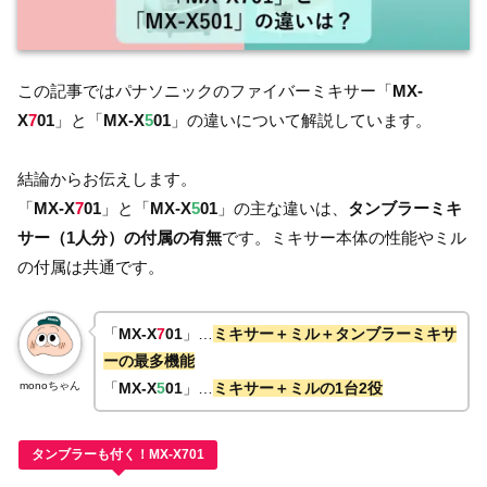
この記事ではパナソニックのファイバーミキサー「
MX-
X
7
01
」と「
MX-X
5
01
」の違いについて解説しています。
結論からお伝えします。
「
MX-X
7
01
」と「
MX-X
5
01
」の主な違いは、
タンブラーミキ
サー（1人分）の付属の有無
です。ミキサー本体の性能やミル
の付属は共通です。
「
MX-X
7
01
」…
ミキサー＋ミル＋タンブラーミキサ
ーの最多機能
monoちゃん
「
MX-X
5
01
」…
ミキサー＋ミルの1台2役
タンブラーも付く！MX-X701