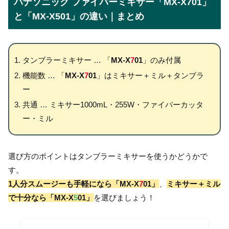
パナソニック ファイバーミキサー「MX-X701」
と「MX-X501」の違い｜まとめ
タンブラーミキサー … 「
MX-X
7
01
」のみ付属
機能数 … 「
MX-X
7
01
」はミキサー＋ミル＋タンブラ
ー
共通 … ミキサー1000mL・255W・ファイバーカッタ
ー・ミル
選び方のポイントはタンブラーミキサーを使うかどうかで
す。
1人分スムージーも手軽になら「MX-X
7
01」
、
ミキサー＋ミル
で十分なら「MX-X
5
01」
を選びましょう！