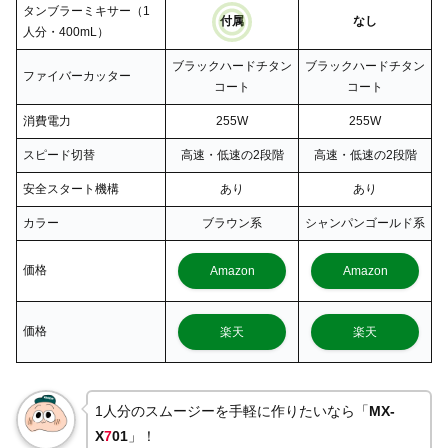
タンブラーミキサー（1
付属
なし
人分・400mL）
ブラックハードチタン
ブラックハードチタン
ファイバーカッター
コート
コート
消費電力
255W
255W
スピード切替
高速・低速の2段階
高速・低速の2段階
安全スタート機構
あり
あり
カラー
ブラウン系
シャンパンゴールド系
価格
Amazon
Amazon
価格
楽天
楽天
1人分のスムージーを手軽に作りたいなら「
MX-
X
7
01
」！