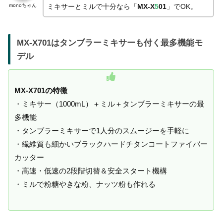
monoちゃん
ミキサーとミルで十分なら「
MX-X
5
01
」でOK。
MX-X701はタンブラーミキサーも付く最多機能モ
デル
MX-X701の特徴
・ミキサー（1000mL）＋ミル＋タンブラーミキサーの最
多機能
・タンブラーミキサーで1人分のスムージーを手軽に
・繊維質も細かいブラックハードチタンコートファイバー
カッター
・高速・低速の2段階切替＆安全スタート機構
・ミルで粉糖やきな粉、ナッツ粉も作れる