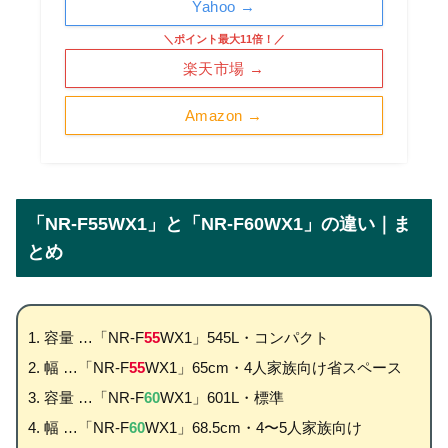
Yahoo →
＼ポイント最大11倍！／
楽天市場 →
Amazon →
「NR-F55WX1」と「NR-F60WX1」の違い｜ま
とめ
容量 …「NR-F
55
WX1」545L・コンパクト
幅 …「NR-F
55
WX1」65cm・4人家族向け省スペース
容量 …「NR-F
60
WX1」601L・標準
幅 …「NR-F
60
WX1」68.5cm・4〜5人家族向け