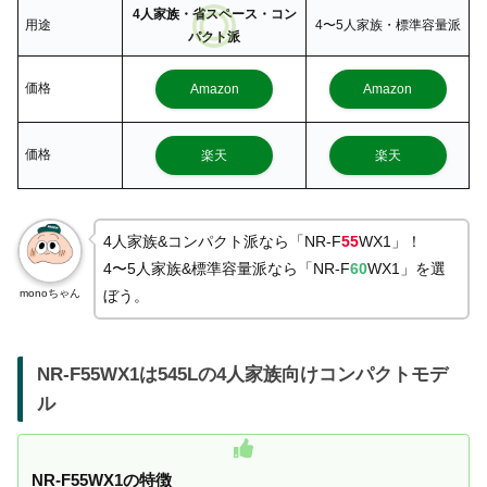
4人家族・省スペース・コン
用途
4〜5人家族・標準容量派
パクト派
価格
Amazon
Amazon
価格
楽天
楽天
4人家族&コンパクト派なら「NR-F
55
WX1」！
4〜5人家族&標準容量派なら「NR-F
60
WX1」を選
monoちゃん
ぼう。
NR-F55WX1は545Lの4人家族向けコンパクトモデ
ル
NR-F55WX1の特徴