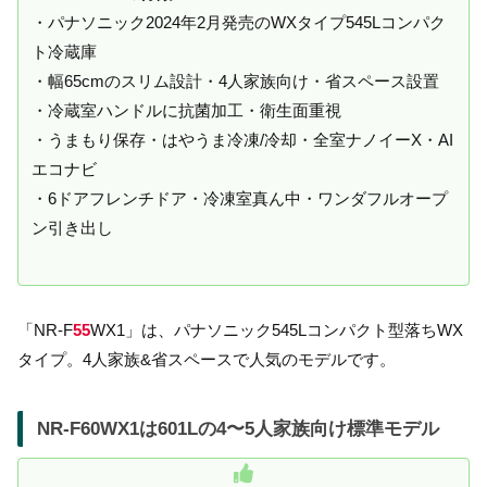
・パナソニック2024年2月発売のWXタイプ545Lコンパク
ト冷蔵庫
・幅65cmのスリム設計・4人家族向け・省スペース設置
・冷蔵室ハンドルに抗菌加工・衛生面重視
・うまもり保存・はやうま冷凍/冷却・全室ナノイーX・AI
エコナビ
・6ドアフレンチドア・冷凍室真ん中・ワンダフルオープ
ン引き出し
「NR-F
55
WX1」は、パナソニック545Lコンパクト型落ちWX
タイプ。4人家族&省スペースで人気のモデルです。
NR-F60WX1は601Lの4〜5人家族向け標準モデル