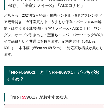
保存」「全室ナノイーX」「AIエコナビ」
どちらも、2024年2月発売・抗菌ハンドル・6ドアフレンチド
ア観音開き・冷凍室真ん中・うまもり保存・パーシャル半解
凍・はやうま冷凍/冷却・全室ナノイーX・AIエコナビ・ワン
ダフルオープン引き出し・型落ちコスパ・パナソニックWXタ
イプ品質という共通点を持ちます。定格内容積（545L vs
601L）・本体幅（65cm vs 68.5cm）・対応家族構成が異なり
ます。
「NR-F55WX1」と「NR-F60WX1」どっちがお
すすめ？
「NR-F
55
WX1」がおすすめな人