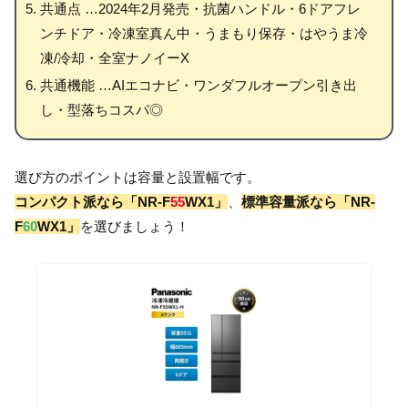
共通点 …2024年2月発売・抗菌ハンドル・6ドアフレ
ンチドア・冷凍室真ん中・うまもり保存・はやうま冷
凍/冷却・全室ナノイーX
共通機能 …AIエコナビ・ワンダフルオープン引き出
し・型落ちコスパ◎
選び方のポイントは容量と設置幅です。
コンパクト派なら「NR-F
55
WX1」
、
標準容量派なら「NR-
F
60
WX1」
を選びましょう！