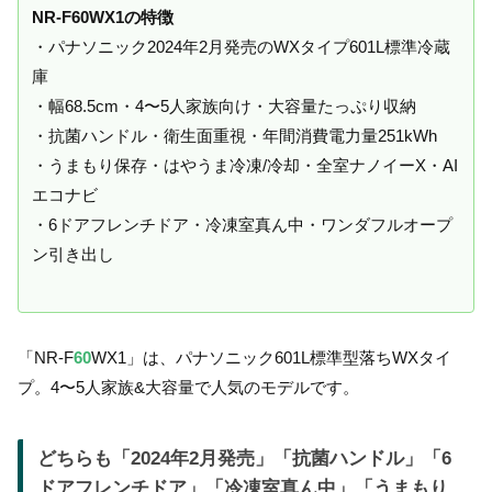
NR-F60WX1の特徴
・パナソニック2024年2月発売のWXタイプ601L標準冷蔵
庫
・幅68.5cm・4〜5人家族向け・大容量たっぷり収納
・抗菌ハンドル・衛生面重視・年間消費電力量251kWh
・うまもり保存・はやうま冷凍/冷却・全室ナノイーX・AI
エコナビ
・6ドアフレンチドア・冷凍室真ん中・ワンダフルオープ
ン引き出し
「NR-F
60
WX1」は、パナソニック601L標準型落ちWXタイ
プ。4〜5人家族&大容量で人気のモデルです。
どちらも「2024年2月発売」「抗菌ハンドル」「6
ドアフレンチドア」「冷凍室真ん中」「うまもり