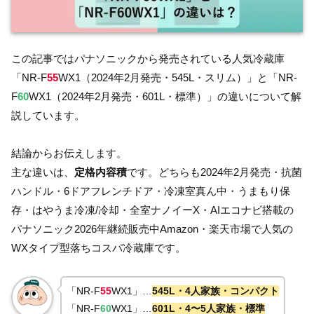
この記事ではパナソニックから発売されている人気冷蔵庫
「NR-F
55
WX1（2024年2月発売・545L・スリム）」と「NR-
F
60
WX1（2024年2月発売・601L・標準）」の違いについて解
説しています。
結論からお伝えします。
主な違いは、
定格内容積
です。どちらも2024年2月発売・抗菌
ハンドル・6ドアフレンチドア・冷凍室真ん中・うまもり保
存・はやうま冷凍/冷却・全室ナノイーX・AIエコナビ搭載の
パナソニック2026年継続販売中Amazon・楽天市場で人気の
WXタイプ型落ちコスパ冷蔵庫です。
「NR-F
55
WX1」…
545L・4人家族・コンパクト
「NR-F
60
WX1」…
601L・4〜5人家族・標準