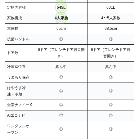
定格内容積
545L
601L
家族構成
4人家族
4〜5人家族
本体幅
65cm
68.5cm
抗菌ハンドル
◎
◎
6ドア（フレンチドア観音開
6ドア（フレンチドア観
ドア数
き）
音開き）
冷凍室位置
真ん中
真ん中
うまもり保存
◎
◎
はやうま冷
◎
◎
凍・冷却
全室ナノイーX
◎
◎
AIエコナビ
◎
◎
ワンダフルオ
◎
◎
ープン