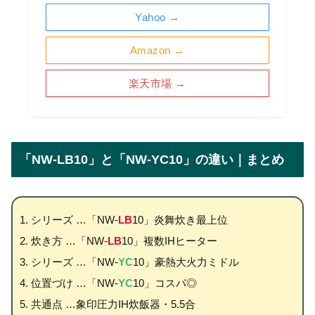
Yahoo →
Amazon →
楽天市場 →
「NW-LB10」と「NW-YC10」の違い｜まとめ
シリーズ …「NW-
LB
10」炎舞炊き最上位
炊き方 …「NW-
LB
10」複数IHヒーター
シリーズ …「NW-
YC
10」豪熱大火力ミドル
位置づけ …「NW-
YC
10」コスパ◎
共通点 …象印圧力IH炊飯器・5.5合