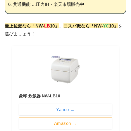
共通機能 …圧力IH・楽天市場販売中
最上位派なら「NW-
LB
10」
、
コスパ派なら「NW-
YC
10」
を
選びましょう！
象印 炊飯器 NW-LB10
Yahoo →
Amazon →