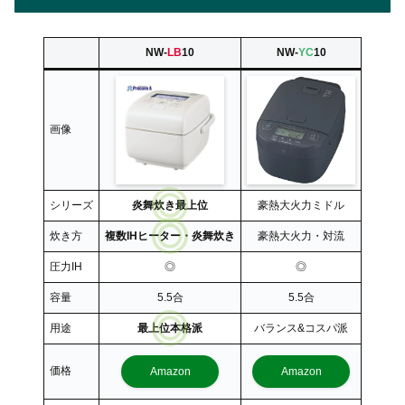
NW-
LB
10
NW-
YC
10
画像
シリーズ
炎舞炊き最上位
豪熱大火力ミドル
炊き方
複数IHヒーター・炎舞炊き
豪熱大火力・対流
圧力IH
◎
◎
容量
5.5合
5.5合
用途
最上位本格派
バランス&コスパ派
価格
Amazon
Amazon