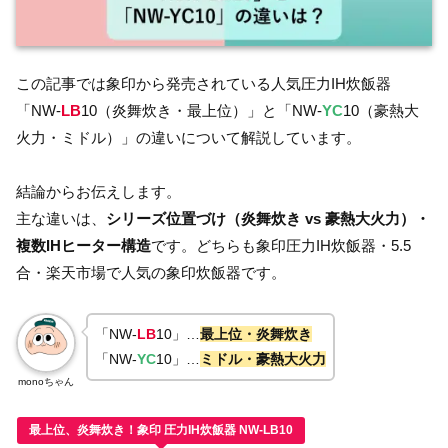
この記事では象印から発売されている人気圧力IH炊飯器
「NW-
LB
10（炎舞炊き・最上位）」と「NW-
YC
10（豪熱大
火力・ミドル）」の違いについて解説しています。
結論からお伝えします。
主な違いは、
シリーズ位置づけ（炎舞炊き vs 豪熱大火力）・
複数IHヒーター構造
です。どちらも象印圧力IH炊飯器・5.5
合・楽天市場で人気の象印炊飯器です。
「NW-
LB
10」…
最上位・炎舞炊き
「NW-
YC
10」…
ミドル・豪熱大火力
monoちゃん
最上位、炎舞炊き！象印 圧力IH炊飯器 NW-LB10