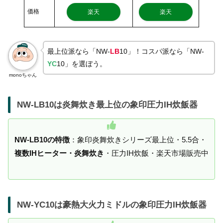
価格
楽天
楽天
最上位派なら「NW-
LB
10」！コスパ派なら「NW-
YC
10」を選ぼう。
monoちゃん
NW-LB10は炎舞炊き最上位の象印圧力IH炊飯器
NW-LB10の特徴
：象印炎舞炊きシリーズ最上位・5.5合・
複数IHヒーター・炎舞炊き
・圧力IH炊飯・楽天市場販売中
NW-YC10は豪熱大火力ミドルの象印圧力IH炊飯器