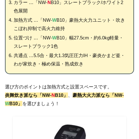
カラー …「NW-
N
B10」スレートブラック/ホワイト2
色展開
加熱方式 …「NW-
W
B10」豪熱大火力ユニット・吹き
こぼれ抑制で高火力維持
位置づけ …「NW-
W
B10」幅27.5cm・約6.0kg軽量・
スレートブラック1色
共通点 …5.5合・最大1.3気圧圧力IH・豪炎かまど釜・
わが家炊き・極め保温・熟成炊き
選び方のポイントは加熱方式と設置スペースです。
炎舞炊き派なら「NW-
N
B10」
、
豪熱大火力派なら「NW-
W
B10」
を選びましょう！