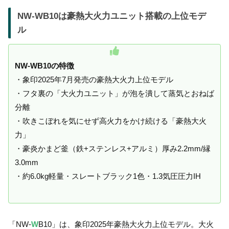
NW-WB10は豪熱大火力ユニット搭載の上位モデ
ル
NW-WB10の特徴
・象印2025年7月発売の豪熱大火力上位モデル
・フタ裏の「大火力ユニット」が泡を潰して蒸気とおねば
分離
・吹きこぼれを気にせず高火力をかけ続ける「豪熱大火
力」
・豪炎かまど釜（鉄+ステンレス+アルミ）厚み2.2mm/縁
3.0mm
・約6.0kg軽量・スレートブラック1色・1.3気圧圧力IH
「NW-
W
B10」は、象印2025年豪熱大火力上位モデル。大火