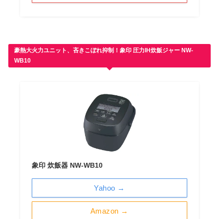
豪熱大火力ユニット、吝きこぼれ抑制！象印 圧力IH炊飯ジャー NW-
WB10
象印 炊飯器 NW-WB10
Yahoo →
Amazon →