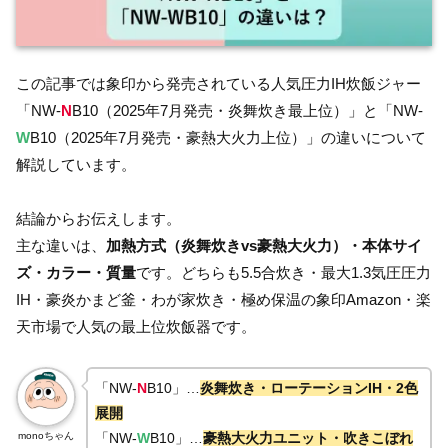
この記事では象印から発売されている人気圧力IH炊飯ジャー
「NW-
N
B10（2025年7月発売・炎舞炊き最上位）」と「NW-
W
B10（2025年7月発売・豪熱大火力上位）」の違いについて
解説しています。
結論からお伝えします。
主な違いは、
加熱方式（炎舞炊きvs豪熱大火力）・本体サイ
ズ・カラー・質量
です。どちらも5.5合炊き・最大1.3気圧圧力
IH・豪炎かまど釜・わが家炊き・極め保温の象印Amazon・楽
天市場で人気の最上位炊飯器です。
「NW-
N
B10」…
炎舞炊き・ローテーションIH・2色
展開
monoちゃん
「NW-
W
B10」…
豪熱大火力ユニット・吹きこぼれ