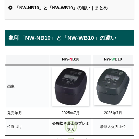
「NW-NB10」と「NW-WB10」の違い｜まとめ
象印「NW-NB10」と「NW-WB10」の違い
NW-
N
B10
NW-
W
B10
画像
発売年月
2025年7月
2025年7月
炎舞炊き最上位プレミ
位置づけ
豪熱大火力上位
アム