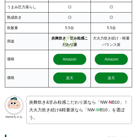
うまみ圧力蒸らし
◎
◎
熟成炊き
◎
◎
炊飯量
5.5合
5.5合
炎舞炊き・甘み粒感こ
大火力炊き続け・軽量
用途
だわり派
バランス派
価格
Amazon
Amazon
価格
楽天
楽天
炎舞炊き&甘み粒感こだわり派なら「NW-
N
B10」！
大火力炊き続け&軽量派なら「NW-
W
B10」を選ぼ
monoちゃん
う。