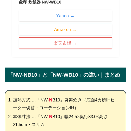
象印 炊飯器 NW-WB10
Yahoo →
Amazon →
楽天市場 →
「NW-NB10」と「NW-WB10」の違い｜まとめ
加熱方式 …「NW-
N
B10」炎舞炊き（底面4カ所IHヒ
ーター切替・ローテーションIH）
本体寸法 …「NW-
N
B10」幅24.5×奥行33.0×高さ
21.5cm・スリム