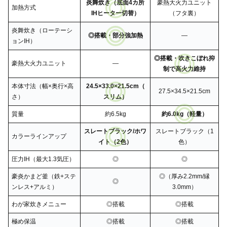
炎舞炊き（底面4カ所
豪熱大火力ユニット
加熱方式
IHヒーター切替）
（フタ裏）
炎舞炊き（ローテーシ
◎搭載・部分強加熱
―
ョンIH）
◎搭載・吹きこぼれ抑
豪熱大火力ユニット
―
制で高火力維持
本体寸法（幅×奥行×高
24.5×33.0×21.5cm（
27.5×34.5×21.5cm
さ）
スリム）
質量
約6.5kg
約6.0kg（軽量）
スレートブラック/ホワ
スレートブラック（1
カラーラインアップ
イト（2色）
色）
圧力IH（最大1.3気圧）
◎
◎
豪炎かまど釜（鉄+ステ
◎（厚み2.2mm/縁
◎
ンレス+アルミ）
3.0mm）
わが家炊きメニュー
◎搭載
◎搭載
極め保温
◎搭載
◎搭載