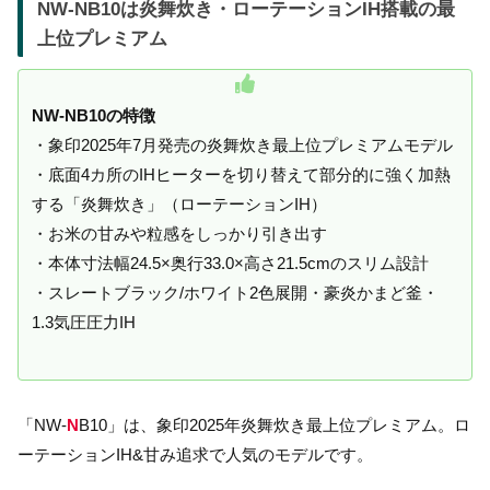
NW-NB10は炎舞炊き・ローテーションIH搭載の最
上位プレミアム
NW-NB10の特徴
・象印2025年7月発売の炎舞炊き最上位プレミアムモデル
・底面4カ所のIHヒーターを切り替えて部分的に強く加熱
する「炎舞炊き」（ローテーションIH）
・お米の甘みや粒感をしっかり引き出す
・本体寸法幅24.5×奥行33.0×高さ21.5cmのスリム設計
・スレートブラック/ホワイト2色展開・豪炎かまど釜・
1.3気圧圧力IH
「NW-
N
B10」は、象印2025年炎舞炊き最上位プレミアム。ロ
ーテーションIH&甘み追求で人気のモデルです。