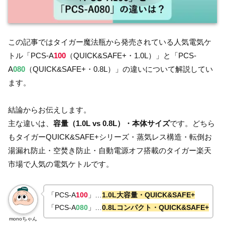
この記事ではタイガー魔法瓶から発売されている人気電気ケ
トル「PCS-A
100
（QUICK&SAFE+・1.0L）」と「PCS-
A
080
（QUICK&SAFE+・0.8L）」の違いについて解説してい
ます。
結論からお伝えします。
主な違いは、
容量（1.0L vs 0.8L）・本体サイズ
です。どちら
もタイガーQUICK&SAFE+シリーズ・蒸気レス構造・転倒お
湯漏れ防止・空焚き防止・自動電源オフ搭載のタイガー楽天
市場で人気の電気ケトルです。
「PCS-A
100
」…
1.0L大容量・QUICK&SAFE+
「PCS-A
080
」…
0.8Lコンパクト・QUICK&SAFE+
monoちゃん