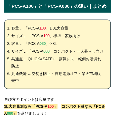
「PCS-A100」と「PCS-A080」の違い｜まとめ
容量 …「PCS-A
100
」1.0L大容量
サイズ …「PCS-A
100
」標準・家族向け
容量 …「PCS-A
080
」0.8L
サイズ …「PCS-A
080
」コンパクト・一人暮らし向け
共通点 …QUICK&SAFE+・蒸気レス・転倒お湯漏れ
防止
共通機能 …空焚き防止・自動電源オフ・楽天市場販
売中
選び方のポイントは容量です。
1L大容量派なら「PCS-A
100
」
、
コンパクト派なら「PCS-
A
080
」
を選びましょう！