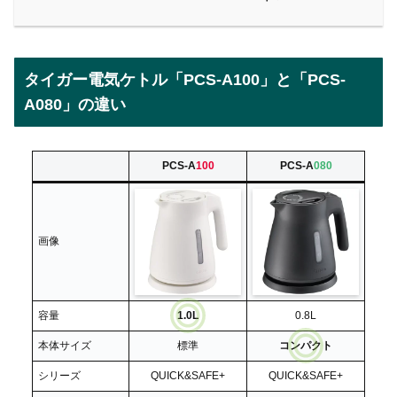
タイガー電気ケトル「PCS-A100」と「PCS-
A080」の違い
PCS-A
100
PCS-A
080
画像
容量
1.0L
0.8L
本体サイズ
標準
コンパクト
シリーズ
QUICK&SAFE+
QUICK&SAFE+