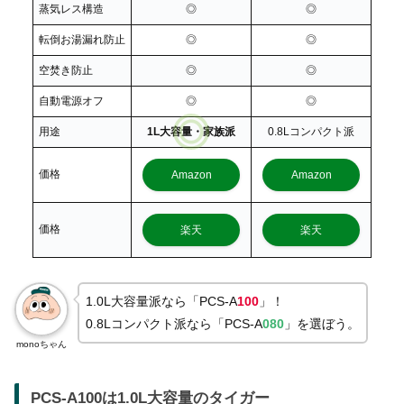
蒸気レス構造
◎
◎
転倒お湯漏れ防止
◎
◎
空焚き防止
◎
◎
自動電源オフ
◎
◎
用途
1L大容量・家族派
0.8Lコンパクト派
価格
Amazon
Amazon
価格
楽天
楽天
1.0L大容量派なら「PCS-A
100
」！
0.8Lコンパクト派なら「PCS-A
080
」を選ぼう。
monoちゃん
PCS-A100は1.0L大容量のタイガー