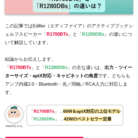
この記事ではEdifier（エディファイア）のアクティブブックシ
ェルフスピーカー「
R1700BTs
」と「
R1280DBs
」の違いにつ
いて解説しています。
結論からお伝えします。
「
R1700BTs
」と「
R1280DBs
」の主な違いは、
出力・ツイー
ターサイズ・aptX対応・キャビネットの角度
です。どちらも
アンプ内蔵2.0・Bluetooth・光／同軸／RCA入力に対応しま
す。
「
R1700BTs
」…
66W＆aptX対応の上位モデル
「
R1280DBs
」…
42Wのベストセラー定番
monoちゃん