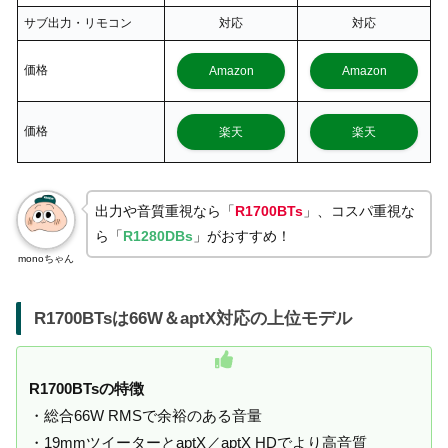
サブ出力・リモコン
対応
対応
価格
Amazon
Amazon
価格
楽天
楽天
出力や音質重視なら「
R1700BTs
」、コスパ重視な
ら「
R1280DBs
」がおすすめ！
monoちゃん
R1700BTsは66W＆aptX対応の上位モデル
R1700BTsの特徴
・総合66W RMSで余裕のある音量
・19mmツイーターとaptX／aptX HDでより高音質