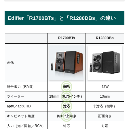
Edifier「R1700BTs」と「R1280DBs」の違い
R1700BTs
R1280DBs
画像
総合出力（RMS）
66W
42W
ツイーター
19mm（0.75インチ）
13mm
aptX／aptX HD
対応
非対応（標準）
キャビネット角度
約10°上向き
正面向き
入力（光／同軸／RCA）
対応
対応