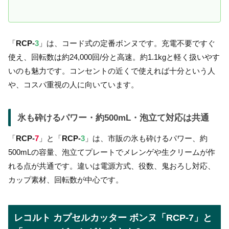
「
RCP-
3
」は、コード式の定番ボンヌです。充電不要ですぐ
使え、回転数は約24,000回/分と高速。約1.1kgと軽く扱いやす
いのも魅力です。コンセントの近くで使えれば十分という人
や、コスパ重視の人に向いています。
氷も砕けるパワー・約500mL・泡立て対応は共通
「
RCP-
7
」と「
RCP-
3
」は、市販の氷も砕けるパワー、約
500mLの容量、泡立てプレートでメレンゲや生クリームが作
れる点が共通です。違いは電源方式、役数、鬼おろし対応、
カップ素材、回転数が中心です。
レコルト カプセルカッター ボンヌ「RCP-7」と