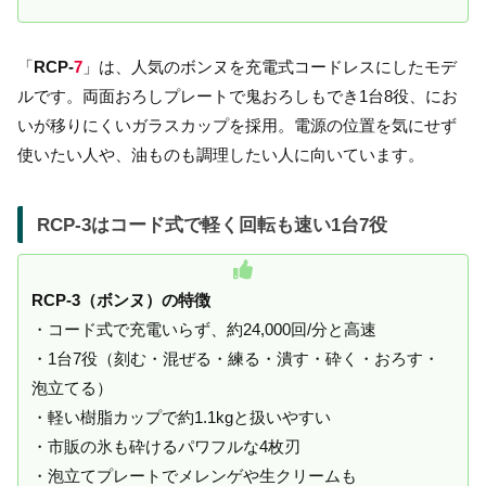
「
RCP-
7
」は、人気のボンヌを充電式コードレスにしたモデ
ルです。両面おろしプレートで鬼おろしもでき1台8役、にお
いが移りにくいガラスカップを採用。電源の位置を気にせず
使いたい人や、油ものも調理したい人に向いています。
RCP-3はコード式で軽く回転も速い1台7役
RCP-3（ボンヌ）の特徴
・コード式で充電いらず、約24,000回/分と高速
・1台7役（刻む・混ぜる・練る・潰す・砕く・おろす・
泡立てる）
・軽い樹脂カップで約1.1kgと扱いやすい
・市販の氷も砕けるパワフルな4枚刃
・泡立てプレートでメレンゲや生クリームも