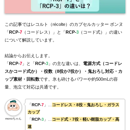
この記事ではレコルト（récolte）のカプセルカッター ボンヌ
「
RCP-
7
（コードレス）」と「
RCP-
3
（コード式）」の違い
について解説しています。
結論からお伝えします。
「
RCP-
7
」と「
RCP-
3
」の主な違いは、
電源方式（コードレ
スかコード式か）・役数（8役か7役か）・鬼おろし対応・カ
ップ素材・回転数
です。氷も砕けるパワーや約500mLの容
量、泡立て対応は共通です。
「
RCP-
7
」…
コードレス・8役・鬼おろし・ガラス
カップ
monoちゃん
「
RCP-
3
」…
コード式・7役・軽い樹脂カップ・高
速