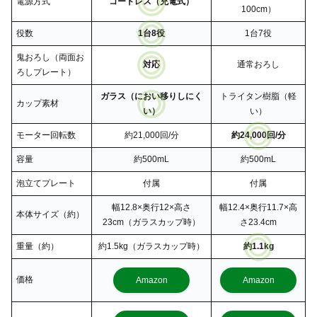
電源方式
コードレス（充電式）
100cm）
役数
1台8役
1台7役
鬼おろし（両面お
対応
通常おろし
ろしプレート）
ガラス（におい移りしにく
トライタン樹脂（軽
カップ素材
い）
い）
モーター回転数
約21,000回/分
約24,000回/分
容量
約500mL
約500mL
泡立てプレート
付属
付属
幅12.8×奥行12×高さ
幅12.4×奥行11.7×高
本体サイズ（約）
23cm（ガラスカップ時）
さ23.4cm
重量（約）
約1.5kg（ガラスカップ時）
約1.1kg
価格
Amazon
Amazon