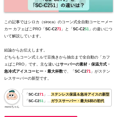
この記事ではシロカ（siroca）のコーン式全自動コーヒーメー
カー カフェばこPRO「
SC-C2
71
」と「
SC-C2
51
」の違いにつ
いて解説しています。
結論からお伝えします。
どちらもコーン式ミルで豆挽きから抽出まで全自動の「カフ
ェばこPRO」です。主な違いは
サーバーの素材・保温方式・
急冷式アイスコーヒー・最大杯数
で、「
SC-C2
71
」がステン
レスサーバーの新型です。
「
SC-C2
71
」…
ステンレス保温＆急冷アイスの新型
「
SC-C2
51
」…
ガラスサーバー・最大6杯の初代
monoちゃん