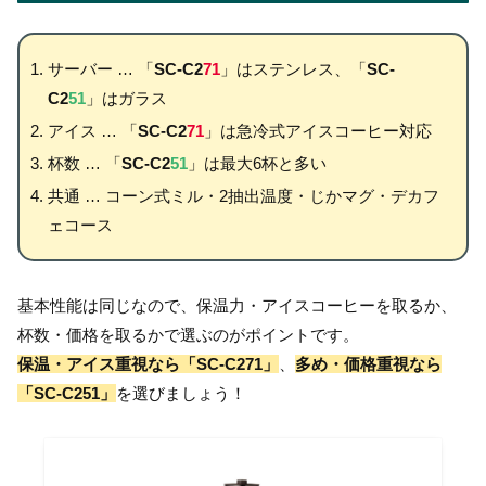
サーバー … 「
SC-C2
71
」はステンレス、「
SC-
C2
51
」はガラス
アイス … 「
SC-C2
71
」は急冷式アイスコーヒー対応
杯数 … 「
SC-C2
51
」は最大6杯と多い
共通 … コーン式ミル・2抽出温度・じかマグ・デカフ
ェコース
基本性能は同じなので、保温力・アイスコーヒーを取るか、
杯数・価格を取るかで選ぶのがポイントです。
保温・アイス重視なら「SC-C271」
、
多め・価格重視なら
「SC-C251」
を選びましょう！