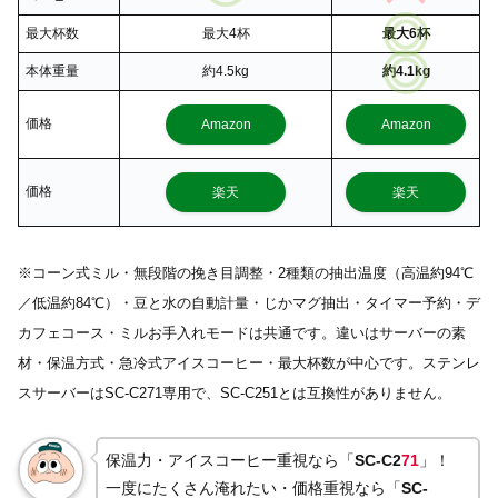
最大杯数
最大4杯
最大6杯
本体重量
約4.5kg
約4.1kg
価格
Amazon
Amazon
価格
楽天
楽天
※コーン式ミル・無段階の挽き目調整・2種類の抽出温度（高温約94℃
／低温約84℃）・豆と水の自動計量・じかマグ抽出・タイマー予約・デ
カフェコース・ミルお手入れモードは共通です。違いはサーバーの素
材・保温方式・急冷式アイスコーヒー・最大杯数が中心です。ステンレ
スサーバーはSC-C271専用で、SC-C251とは互換性がありません。
保温力・アイスコーヒー重視なら「
SC-C2
71
」！
一度にたくさん淹れたい・価格重視なら「
SC-