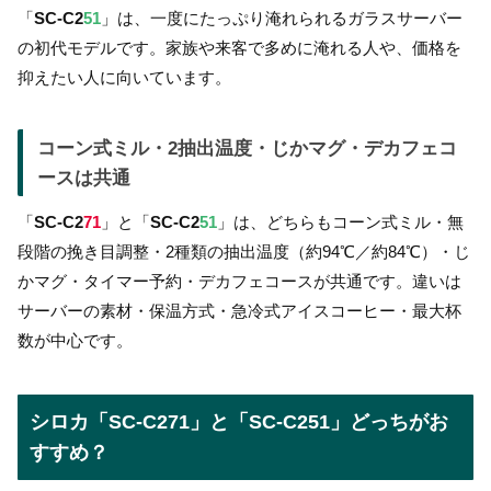
「
SC-C2
51
」は、一度にたっぷり淹れられるガラスサーバー
の初代モデルです。家族や来客で多めに淹れる人や、価格を
抑えたい人に向いています。
コーン式ミル・2抽出温度・じかマグ・デカフェコ
ースは共通
「
SC-C2
71
」と「
SC-C2
51
」は、どちらもコーン式ミル・無
段階の挽き目調整・2種類の抽出温度（約94℃／約84℃）・じ
かマグ・タイマー予約・デカフェコースが共通です。違いは
サーバーの素材・保温方式・急冷式アイスコーヒー・最大杯
数が中心です。
シロカ「SC-C271」と「SC-C251」どっちがお
すすめ？