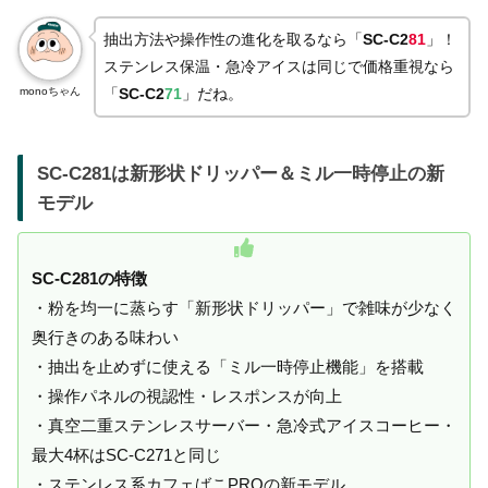
抽出方法や操作性の進化を取るなら「
SC-C2
81
」！
ステンレス保温・急冷アイスは同じで価格重視なら
monoちゃん
「
SC-C2
71
」だね。
SC-C281は新形状ドリッパー＆ミル一時停止の新
モデル
SC-C281の特徴
・粉を均一に蒸らす「新形状ドリッパー」で雑味が少なく
奥行きのある味わい
・抽出を止めずに使える「ミル一時停止機能」を搭載
・操作パネルの視認性・レスポンスが向上
・真空二重ステンレスサーバー・急冷式アイスコーヒー・
最大4杯はSC-C271と同じ
・ステンレス系カフェばこPROの新モデル