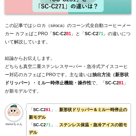
この記事ではシロカ（siroca）のコーン式全自動コーヒーメー
カー カフェばこPRO「
SC-C2
81
」と「
SC-C2
71
」の違いにつ
いて解説しています。
結論からお伝えします。
どちらも真空二重ステンレスサーバー・急冷式アイスコーヒ
ー対応のカフェばこPROです。主な違いは
抽出方法（新形状
ドリッパー）・ミル一時停止機能・操作性
で、「
SC-C2
81
」
が新モデルです。
「
SC-C2
81
」…
新形状ドリッパー＆ミル一時停止の
新モデル
monoちゃん
「
SC-C2
71
」…
ステンレス保温・急冷アイスの前モ
デル