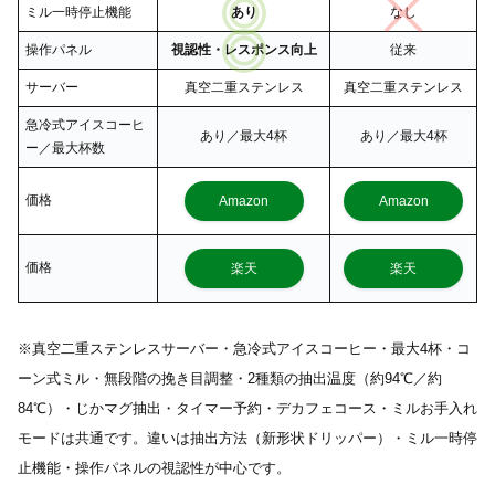
ミル一時停止機能
あり
なし
操作パネル
視認性・レスポンス向上
従来
サーバー
真空二重ステンレス
真空二重ステンレス
急冷式アイスコーヒ
あり／最大4杯
あり／最大4杯
ー／最大杯数
価格
Amazon
Amazon
価格
楽天
楽天
※真空二重ステンレスサーバー・急冷式アイスコーヒー・最大4杯・コ
ーン式ミル・無段階の挽き目調整・2種類の抽出温度（約94℃／約
84℃）・じかマグ抽出・タイマー予約・デカフェコース・ミルお手入れ
モードは共通です。違いは抽出方法（新形状ドリッパー）・ミル一時停
止機能・操作パネルの視認性が中心です。