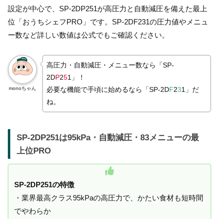
設定が中心で、SP-2DP251が高圧力と自動減圧を備えた最上
位「おうちシェフPRO」です。SP-2DF231の圧力値やメニュ
ー数など詳しい数値は公式でもご確認ください。
高圧力・自動減圧・メニュー数なら「SP-
2D
P
2
5
1」！
monoちゃん
必要な機能で手頃に始めるなら「SP-2D
F
2
3
1」だ
ね。
SP-2DP251は95kPa・自動減圧・83メニューの最
上位PRO
SP-2DP251の特徴
・業界最高クラス95kPaの高圧力で、かたい食材も短時間
でやわらか