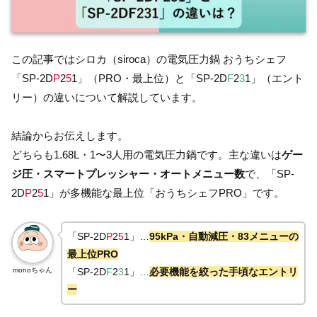
この記事ではシロカ（siroca）の電気圧力鍋 おうちシェフ
「SP-2D
P
2
5
1」（PRO・最上位）と「SP-2D
F
2
3
1」（エント
リー）の違いについて解説しています。
結論からお伝えします。
どちらも1.68L・1〜3人用の電気圧力鍋です。主な違いは
ゲー
ジ圧・スマートプレッシャー・オートメニュー数
で、「SP-
2D
P
2
5
1」が多機能な最上位「おうちシェフPRO」です。
「SP-2D
P
2
5
1」…
95kPa・自動減圧・83メニューの
最上位PRO
monoちゃん
「SP-2D
F
2
3
1」…
必要機能を絞った手頃なエントリ
ー