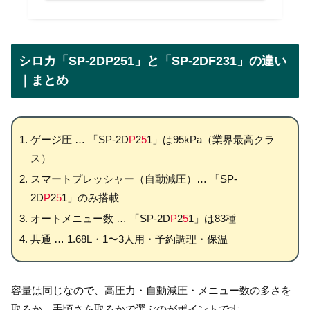
シロカ「SP-2DP251」と「SP-2DF231」の違い
｜まとめ
ゲージ圧 … 「SP-2D
P
2
5
1」は95kPa（業界最高クラ
ス）
スマートプレッシャー（自動減圧）… 「SP-
2D
P
2
5
1」のみ搭載
オートメニュー数 … 「SP-2D
P
2
5
1」は83種
共通 … 1.68L・1〜3人用・予約調理・保温
容量は同じなので、高圧力・自動減圧・メニュー数の多さを
取るか、手頃さを取るかで選ぶのがポイントです。