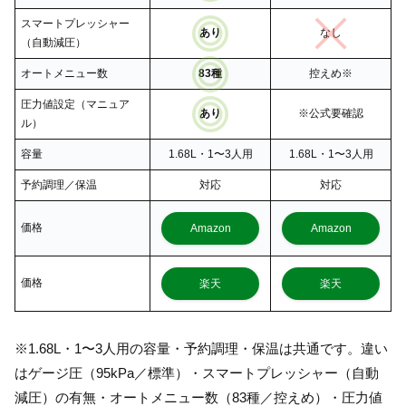
スマートプレッシャー
あり
なし
（自動減圧）
オートメニュー数
83種
控えめ※
圧力値設定（マニュア
あり
※公式要確認
ル）
容量
1.68L・1〜3人用
1.68L・1〜3人用
予約調理／保温
対応
対応
価格
Amazon
Amazon
価格
楽天
楽天
※1.68L・1〜3人用の容量・予約調理・保温は共通です。違い
はゲージ圧（95kPa／標準）・スマートプレッシャー（自動
減圧）の有無・オートメニュー数（83種／控えめ）・圧力値