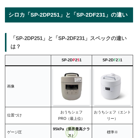
シロカ「SP-2DP251」と「SP-2DF231」の違い
「SP-2DP251」と「SP-2DF231」スペックの違い
は？
SP-2D
P
2
5
1
SP-2D
F
2
3
1
画像
おうちシェフ
おうちシェフ（エント
位置づけ
PRO（最上位）
リー）
95kPa（業界最高クラ
ゲージ圧
標準※
ス）