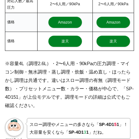
対応人数／最高
2〜6人用／90kPa
2〜6人用／90kPa
圧力
価格
Amazon
Amazon
価格
楽天
楽天
※容量4L（調理2.6L）・2〜6人用・90kPaの圧力調理・マイ
コン制御・無水調理・蒸し調理・炊飯・温め直し・ほったら
かし調理は共通です。違いはスロー調理の有無（調理モード
数）・プリセットメニュー数・カラー・価格が中心で、「SP-
4D151」が上位モデルです。調理モードの詳細は公式でもご
確認ください。
スロー調理やメニューの多さなら「
SP-4D1
5
1
」！
大容量を安くなら「
SP-4D1
3
1
」だね。