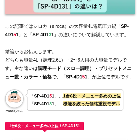
この記事ではシロカ（siroca）の大容量4L電気圧力鍋「
SP-
4D1
5
1
」と「
SP-4D1
3
1
」の違いについて解説しています。
結論からお伝えします。
どちらも容量4L（調理2.6L）・2〜6人用の大容量モデルで
す。主な違いは
調理モード（スロー調理）・プリセットメニ
ュー数・カラー・価格
で、「
SP-4D1
5
1
」が上位モデルです。
「
SP-4D1
5
1
」…
1台6役・メニュー多めの上位
「
SP-4D1
3
1
」…
機能を絞った価格重視モデル
monoちゃん
1台6役・メニュー多めの上位！SP-4D151