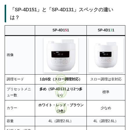
「SP-4D151」と「SP-4D131」スペックの違い
は？
SP-4D1
5
1
SP-4D1
3
1
画像
調理モード
1台6役（スロー調理対応）
スロー調理は非対応
プリセットメニ
多め（SP-4D131より2つ多
標準
ュー数
い）
ホワイト・レッド・ブラウン
カラー
少なめ
（3色）
容量
4L（調理2.6L）
4L（調理2.6L）