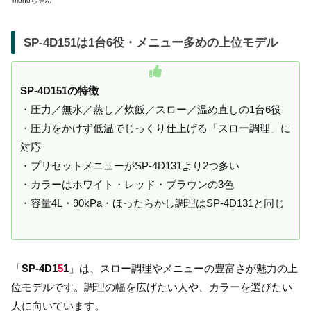
monoちゃん
SP-4D151は1台6役・メニュー多めの上位モデル
SP-4D151の特徴
・圧力／無水／蒸し／炊飯／スロー／温め直しの1台6役
・圧力をかけず低温でじっくり仕上げる「スロー調理」に
対応
・プリセットメニューがSP-4D131より2つ多い
・カラーはホワイト・レッド・ブラウンの3色
・容量4L・90kPa・ほったらかし調理はSP-4D131と同じ
「
SP-4D1
5
1
」は、スロー調理やメニューの豊富さが魅力の上
位モデルです。調理の幅を広げたい人や、カラーを選びたい
人に向いています。