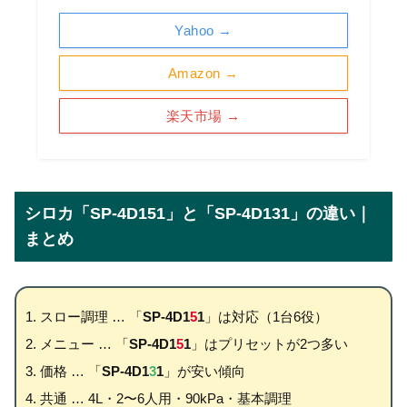
Yahoo →
Amazon →
楽天市場 →
シロカ「SP-4D151」と「SP-4D131」の違い｜
まとめ
スロー調理 … 「
SP-4D1
5
1
」は対応（1台6役）
メニュー … 「
SP-4D1
5
1
」はプリセットが2つ多い
価格 … 「
SP-4D1
3
1
」が安い傾向
共通 … 4L・2〜6人用・90kPa・基本調理