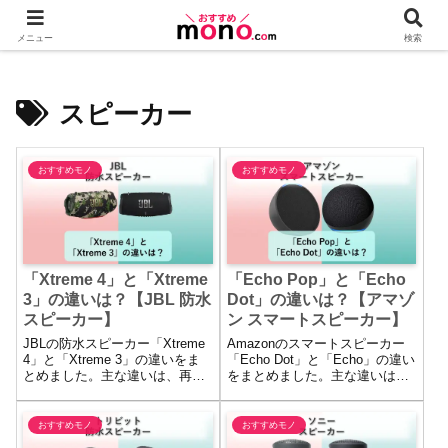
メニュー
検索
スピーカー
おすすめモノ
おすすめモノ
「Xtreme 4」と「Xtreme
「Echo Pop」と「Echo
3」の違いは？【JBL 防水
Dot」の違いは？【アマゾ
スピーカー】
ン スマートスピーカー】
JBLの防水スピーカー「Xtreme
Amazonのスマートスピーカー
4」と「Xtreme 3」の違いをま
「Echo Dot」と「Echo」の違い
とめました。主な違いは、再生
をまとめました。主な違いは、
時間・バッテリー交換の可否・
スピーカー（音質）・スマート
Bluetoothのバージョン・
ホームハブ・サイズの違いにあ
Auracast対応・AI Sound Boost
ります。
おすすめモノ
おすすめモノ
や有線入力の有無の違いにあり