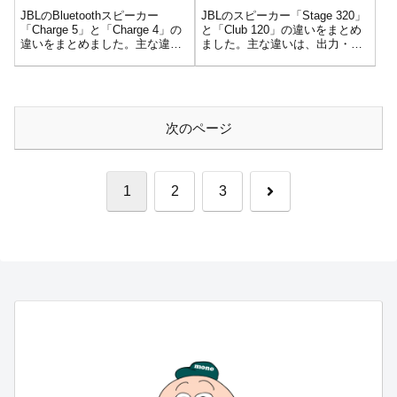
JBLのBluetoothスピーカー
JBLのスピーカー「Stage 320」
「Charge 5」と「Charge 4」の
と「Club 120」の違いをまとめ
違いをまとめました。主な違い
ました。主な違いは、出力・再
は、スピーカー構成・最大出
生時間・本体サイズ／携帯性の
力・防水防塵の規格・Bluetooth
違いにあります。
のバージョン・複数台接続の方
式の違いにあります。
次のページ
次
1
2
3
へ