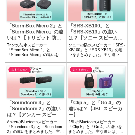
ます。
「StormBox Micro 2」と
「SRS-XB100」と
「StormBox Micro」の違
「SRS-XB13」の違い
いは？【トリビット 防水
は？【ソニー スピーカ
スピーカー】
ー】
Tribitの防水スピーカー
ソニーの防水スピーカー「SRS-
「StormBox Micro 2」と
XB100」と「SRS-XB13」の違
「StormBox Micro」の違いをま
いをまとめました。主な違い
とめました。主な違いは、
は、Bluetoothのバージョン・サ
Bluetoothのバージョン・連続再
ウンドの広がり・本体の形状や
生時間・バッテリー容量・モバ
重さ・カラー展開の違いにあり
おすすめモノ
おすすめモノ
イルバッテリー機能の有無・本
ます。
体サイズの違いにあります。
「Soundcore 3」と
「Clip 5」と「Go 4」の
「Soundcore 2」の違い
違いは？【JBL スピーカ
は？【アンカー スピーカ
ー】
ー】
AnkerのBluetoothスピーカー
JBLのBluetoothスピーカー
「Soundcore 3」と「Soundcore
「Clip 5」と「Go 4」の違いを
2」の違いをまとめました。主な
まとめました。主な違いは、最