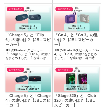
違いは、最大出力・ドライバ
大出力・再生時間・本体の形
ー・アプリやPartyCastの対応・
状・サイズや重さ・低音域の広
有線入力の有無・本体の重さの
さの違いにあります。
おすすめモノ
おすすめモノ
違いにあります。
「Charge 5」と「Flip
「Go 4」と「Go 3」の違
6」の違いは？【JBL スピ
いは？【JBL スピーカ
ーカー】
ー】
JBLのBluetoothスピーカー
JBLのBluetoothスピーカー「Go
「Charge 5」と「Flip 6」の違い
4」と「Go 3」の違いをまとめ
をまとめました。主な違いは、
ました。主な違いは、再生時
本体サイズと重さ・最大出力・
間・Bluetoothのバージョン・ア
再生時間・バッテリー容量・モ
プリやマルチ接続の対応・低音
バイルバッテリー機能の有無の
域の広さ・サイズや重さの違い
おすすめモノ
おすすめモノ
違いにあります。
にあります。
「Charge 5」と「Charge
「Stage 320」と「Club
4」の違いは？【JBL スピ
120」の違いは？【JBL
ーカー】
スピーカー】