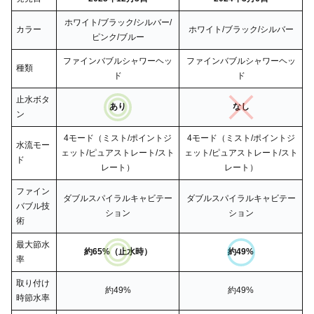
ホワイト/ブラック/シルバー/
カラー
ホワイト/ブラック/シルバー
ピンク/ブルー
ファインバブルシャワーヘッ
ファインバブルシャワーヘッ
種類
ド
ド
止水ボタ
あり
なし
ン
4モード（ミスト/ポイントジ
4モード（ミスト/ポイントジ
水流モー
ェット/ピュアストレート/スト
ェット/ピュアストレート/スト
ド
レート）
レート）
ファイン
ダブルスパイラルキャビテー
ダブルスパイラルキャビテー
バブル技
ション
ション
術
最大節水
約65%（止水時）
約49%
率
取り付け
約49%
約49%
時節水率