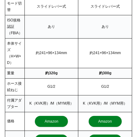
モード切
スライドレバー式
スライドレバー式
替
ISO規格
認証
あり
あり
（FBIA）
本体サイ
ズ
約241×96×134mm
約241×96×134mm
（H×W×
D）
重量
約320g
約300g
ホース接
G1/2
G1/2
続ねじ
付属アダ
K（KVK用）/M（MYM用）
K（KVK用）/M（MYM用）
プター
価格
Amazon
Amazon