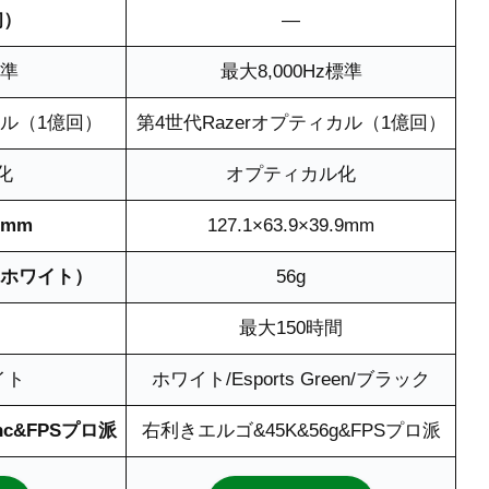
初）
―
標準
最大8,000Hz標準
カル（1億回）
第4世代Razerオプティカル（1億回）
化
オプティカル化
.9mm
127.1×63.9×39.9mm
g（ホワイト）
56g
最大150時間
イト
ホワイト/Esports Green/ブラック
nc&FPSプロ派
右利きエルゴ&45K&56g&FPSプロ派