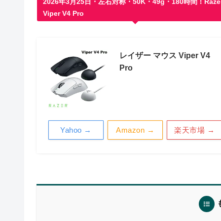
2026年3月25日・左右対称・50K・49g・180時間！Raze
Viper V4 Pro
レイザー マウス Viper V4
Pro
Yahoo →
Amazon →
楽天市場 →