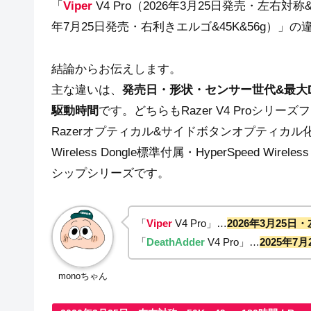
「
Viper
V4 Pro（2026年3月25日発売・左右対称&
年7月25日発売・右利きエルゴ&45K&56g）」
結論からお伝えします。
主な違いは、
発売日・形状・センサー世代&最大DP
駆動時間
です。どちらもRazer V4 Proシ
Razerオプティカル&サイドボタンオプティカル化&耐ク
Wireless Dongle標準付属・HyperSpeed Wi
シップシリーズです。
「
Viper
V4 Pro」…
2026年3月25日・
「
DeathAdder
V4 Pro」…
2025年7
monoちゃん