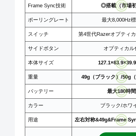
Frame Sync技術
◎搭載（市場
ポーリングレート
最大8,000Hz
スイッチ
第4世代Razerオプティ
サイドボタン
オプティカル
本体サイズ
127.1×63.9×39
重量
49g（ブラック）/50
バッテリー
最大180時間
カラー
ブラック/ホワ
用途
左右対称&49g&Frame Sy