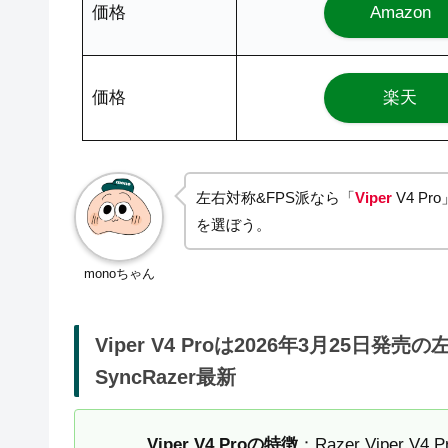
価格
Amazon
価格
楽天
左右対称&FPS派なら「
Viper
V4 P
を選ぼう。
monoちゃん
Viper V4 Proは2026年3月25日発売
SyncRazer最新
Viper V4 Proの特徴
：Razer Vipe