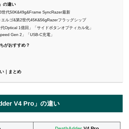
Pro」の違い
世代50K&49g&Frame SyncRazer最新
右利きエルゴ&第2世代45K&56gRazerフラッグシップ
世代Optical 1億回」「サイドボタンオプティカル化」
Speed Gen 2」「USB-C充電」
o」どっちがおすすめ？
」の違い｜まとめ
Adder V4 Pro」の違い
o
DeathAdder
V4 Pro