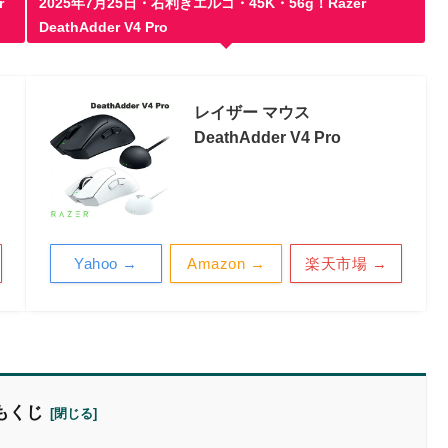
r
2025年7月25日・右利きエルゴ・45K・56g！Razer
DeathAdder V4 Pro
レイザー マウス
DeathAdder V4 Pro
Yahoo →
Amazon →
楽天市場 →
もくじ