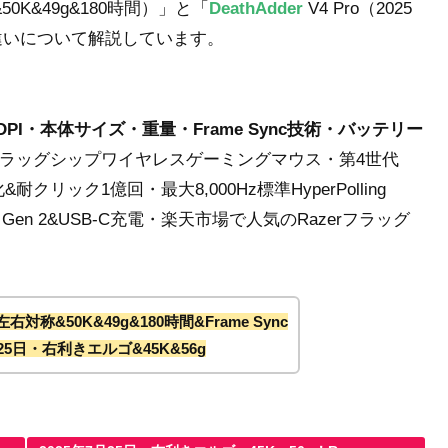
50K&49g&180時間）」と「
DeathAdder
V4 Pro（2025
の違いについて解説しています。
I・本体サイズ・重量・Frame Sync技術・バッテリー
リーズフラッグシップワイヤレスゲーミングマウス・第4世代
リック1億回・最大8,000Hz標準HyperPolling
reless Gen 2&USB-C充電・楽天市場で人気のRazerフラッグ
左右対称&50K&49g&180時間&Frame Sync
月25日・右利きエルゴ&45K&56g