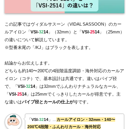
この記事ではヴィダルサスーン（VIDAL SASSOON）のカー
ルアイロン「
VSI-
32
14
」（32mm）と「
VSI-
25
14
」（25mm）
の違いについて解説しています。
※型番末尾の「/KJ」はブラックを表します。
結論からお伝えします。
どちらも約140〜200℃の4段階温度調節・海外対応のカールア
イロン（コテ）で、基本設計は共通です。違いはパイプ径
で、「
VSI-
32
14
」は32mmでふんわりナチュラルなカール、
「
VSI-
25
14
」は25mmでくっきりしたカールが得意です。主
な違いは
パイプ径とカールの仕上がり
です。
「
VSI-
32
14
」…
カールアイロン・32mm・140〜
200℃4段階・ふんわりカール・海外対応