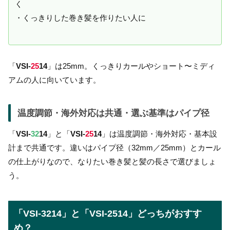
く
・くっきりした巻き髪を作りたい人に
「
VSI-
25
14
」は25mm。くっきりカールやショート〜ミディ
アムの人に向いています。
温度調節・海外対応は共通・選ぶ基準はパイプ径
「
VSI-
32
14
」と「
VSI-
25
14
」は温度調節・海外対応・基本設
計まで共通です。違いはパイプ径（32mm／25mm）とカール
の仕上がりなので、なりたい巻き髪と髪の長さで選びましょ
う。
「VSI-3214」と「VSI-2514」どっちがおすす
め？