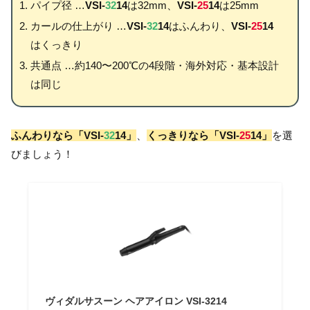
パイプ径 …
VSI-
32
14
は32mm、
VSI-
25
14
は25mm
カールの仕上がり …
VSI-
32
14
はふんわり、
VSI-
25
14
はくっきり
共通点 …約140〜200℃の4段階・海外対応・基本設計
は同じ
ふんわりなら「
VSI-
32
14
」
、
くっきりなら「
VSI-
25
14
」
を選
びましょう！
ヴィダルサスーン ヘアアイロン VSI-3214