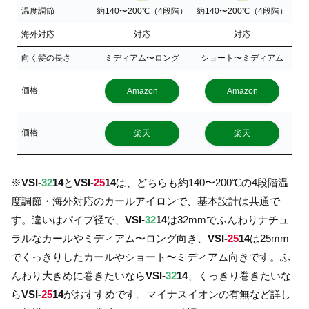
温度調節
約140〜200℃（4段階）
約140〜200℃（4段階）
海外対応
対応
対応
向く髪の長さ
ミディアム〜ロング
ショート〜ミディアム
価格
Amazon
Amazon
価格
楽天
楽天
※
VSI-
32
14
と
VSI-
25
14
は、どちらも約140〜200℃の4段階温
度調節・海外対応のカールアイロンで、基本設計は共通で
す。違いはパイプ径で、
VSI-
32
14
は32mmでふんわりナチュ
ラルなカールやミディアム〜ロング向き、
VSI-
25
14
は25mm
でくっきりしたカールやショート〜ミディアム向きです。ふ
んわり大きめに巻きたいなら
VSI-
32
14
、くっきり巻きたいな
ら
VSI-
25
14
がおすすめです。マイナスイオンの有無など詳し