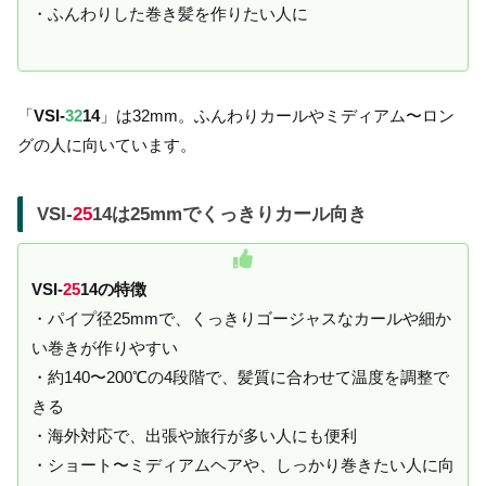
・ふんわりした巻き髪を作りたい人に
「
VSI-
32
14
」は32mm。ふんわりカールやミディアム〜ロン
グの人に向いています。
VSI-
25
14は25mmでくっきりカール向き
VSI-
25
14の特徴
・パイプ径25mmで、くっきりゴージャスなカールや細か
い巻きが作りやすい
・約140〜200℃の4段階で、髪質に合わせて温度を調整で
きる
・海外対応で、出張や旅行が多い人にも便利
・ショート〜ミディアムヘアや、しっかり巻きたい人に向