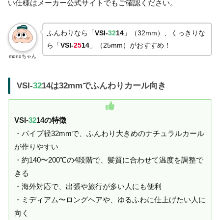
い仕様はメーカー公式サイトでもご確認ください。
ふんわりなら「
VSI-
32
14
」（32mm）、くっきりな
ら「
VSI-
25
14
」（25mm）がおすすめ！
monoちゃん
VSI-
32
14は32mmでふんわりカール向き
VSI-
32
14の特徴
・パイプ径32mmで、ふんわり大きめのナチュラルカール
が作りやすい
・約140〜200℃の4段階で、髪質に合わせて温度を調整で
きる
・海外対応で、出張や旅行が多い人にも便利
・ミディアム〜ロングヘアや、ゆるふわに仕上げたい人に
向く