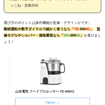
ンこね・定格20分
選び方のポイントは操作機能か監修・デザインかです。
断続運転や数字ダイヤルで細かく使うなら「
YE
-MM
41
」
、
監
修モデルやシルバー・価格重視なら「
MB
-MM
56
」
を選びまし
ょう！
山本電気 フードプロセッサー YE-MM41
Yahoo →