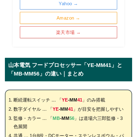
Yahoo →
Amazon →
楽天市場 →
山本電気 フードプロセッサー「YE-MM41」と
「MB-MM56」の違い｜まとめ
断続運転スイッチ … 「
YE
-MM
41
」のみ搭載
数字ダイヤル … 「
YE
-MM
41
」が目安を把握しやすい
監修・カラー … 「
MB
-MM
56
」は道場六三郎監修・3
色展開
共通 … 1台8役・DCモーター・ステンレスボウル・パ