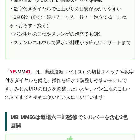
・断続運転（パルス）の切替スイッチを搭載
・数字付きダイヤルで仕上がりの目安がわかりやすい
・1台8役（刻む・混ぜる・する・砕く・泡立てる・こね
る・おろす・挽く）
・パン生地のこねやメレンゲの泡立てもOK
・ステンレスボウルで温かい料理から冷たいデザートまで
「
YE
-MM
41
」は、断続運転（パルス）の切替スイッチや数字
付きダイヤルを備え、操作を細かく調整しやすいモデルで
す。みじん切りの粗さを調整したい人や、パン生地のこね・
泡立てまで本格的に使いたい人に向いています。
MB-MM56は道場六三郎監修でシルバーを含む3色
展開