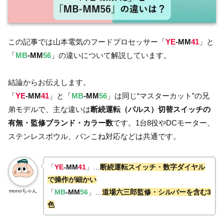
この記事では山本電気のフードプロセッサー「
YE
-MM
41
」と
「
MB
-MM
56
」の違いについて解説しています。
結論からお伝えします。
「
YE
-MM
41
」と「
MB
-MM
56
」は同じ“マスターカット”の兄
弟モデルで、主な違いは
断続運転（パルス）切替スイッチの
有無・監修ブランド・カラー数
です。1台8役やDCモーター、
ステンレスボウル、パンこね対応などは共通です。
「
YE
-MM
41
」…
断続運転スイッチ・数字ダイヤル
で操作が細かい
monoちゃん
「
MB
-MM
56
」…
道場六三郎監修・シルバーを含む3
色