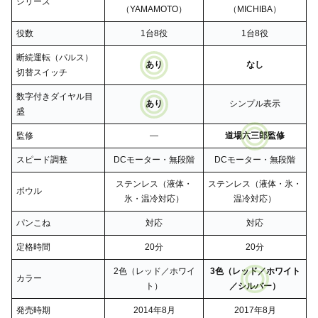
シリーズ
（YAMAMOTO）
（MICHIBA）
役数
1台8役
1台8役
断続運転（パルス）
あり
なし
切替スイッチ
数字付きダイヤル目
あり
シンプル表示
盛
監修
―
道場六三郎監修
スピード調整
DCモーター・無段階
DCモーター・無段階
ステンレス（液体・
ステンレス（液体・氷・
ボウル
氷・温冷対応）
温冷対応）
パンこね
対応
対応
定格時間
20分
20分
2色（レッド／ホワイ
3色（レッド／ホワイト
カラー
ト）
／シルバー）
発売時期
2014年8月
2017年8月