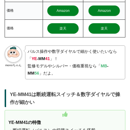
価格
Amazon
Amazon
価格
楽天
楽天
パルス操作や数字ダイヤルで細かく使いたいなら
「
YE
-MM
41
」！
monoちゃん
監修モデルやシルバー・価格重視なら「
MB
-
MM
56
」だよ。
YE-MM41は断続運転スイッチ＆数字ダイヤルで操
作が細かい
YE-MM41の特徴