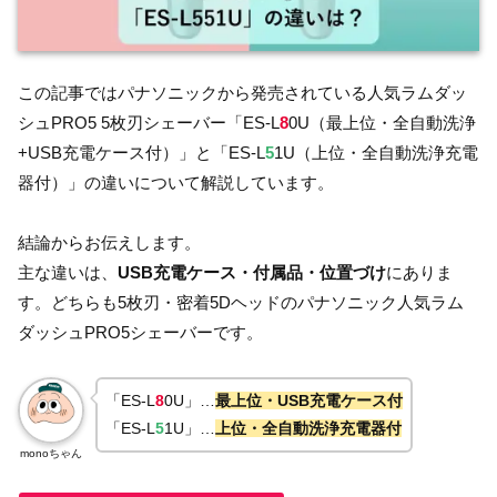
この記事ではパナソニックから発売されている人気ラムダッ
シュPRO5 5枚刃シェーバー「ES-L
8
0U（最上位・全自動洗浄
+USB充電ケース付）」と「ES-L
5
1U（上位・全自動洗浄充電
器付）」の違いについて解説しています。
結論からお伝えします。
主な違いは、
USB充電ケース・付属品・位置づけ
にありま
す。どちらも5枚刃・密着5Dヘッドのパナソニック人気ラム
ダッシュPRO5シェーバーです。
「ES-L
8
0U」…
最上位・USB充電ケース付
「ES-L
5
1U」…
上位・全自動洗浄充電器付
monoちゃん