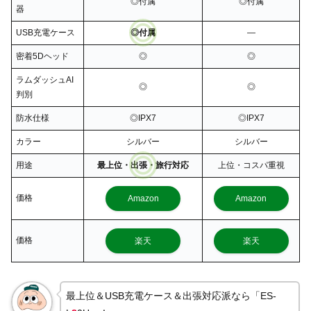
◎付属
◎付属
器
USB充電ケース
◎付属
―
密着5Dヘッド
◎
◎
ラムダッシュAI
◎
◎
判別
防水仕様
◎IPX7
◎IPX7
カラー
シルバー
シルバー
用途
最上位・出張・旅行対応
上位・コスパ重視
価格
Amazon
Amazon
価格
楽天
楽天
最上位＆USB充電ケース＆出張対応派なら「ES-