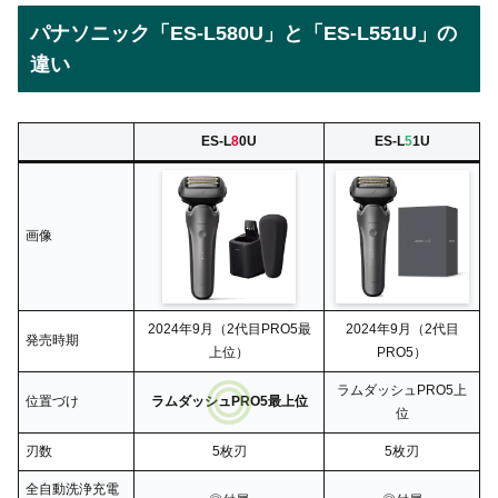
パナソニック「ES-L580U」と「ES-L551U」の
違い
ES-L
8
0U
ES-L
5
1U
画像
2024年9月（2代目PRO5最
2024年9月（2代目
発売時期
上位）
PRO5）
ラムダッシュPRO5上
位置づけ
ラムダッシュPRO5最上位
位
刃数
5枚刃
5枚刃
全自動洗浄充電