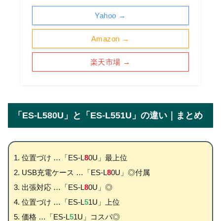
Yahoo →
Amazon →
楽天市場 →
「ES-L580U」と「ES-L551U」の違い｜まとめ
位置づけ …「ES-L
8
0U」最上位
USB充電ケース …「ES-L
8
0U」◎付属
出張対応 …「ES-L
8
0U」◎
位置づけ …「ES-L
5
1U」上位
価格 …「ES-L
5
1U」コスパ◎