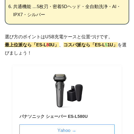
共通機能 …5枚刃・密着5Dヘッド・全自動洗浄・AI・
IPX7・シルバー
選び方のポイントはUSB充電ケースと位置づけです。
最上位派なら「ES-L
8
0U」
、
コスパ派なら「ES-L
5
1U」
を選
びましょう！
パナソニック シェーバー ES-L580U
Yahoo →