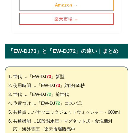
Amazon →
楽天市場 →
「EW-DJ73」と「EW-DJ72」の違い｜まとめ
世代 …「EW-DJ
73
」新型
使用時間 …「EW-DJ
73
」約1分55秒
世代 …「EW-DJ
72
」前世代
位置づけ …「EW-DJ
72
」コスパ◎
共通点 …パナソニックジェットウォッシャー・600ml
共通機能 …10段階水圧・マグネット式・食洗機対
応・海外電圧・楽天市場販売中