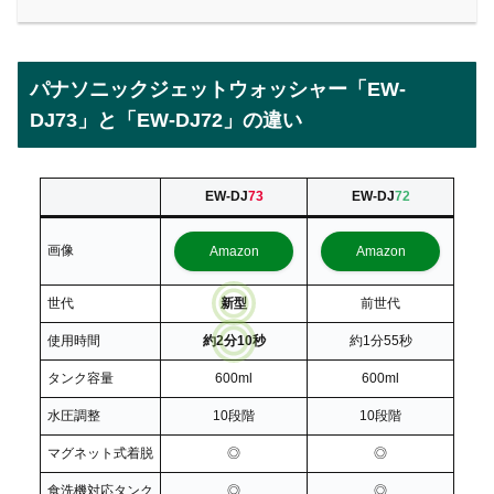
パナソニックジェットウォッシャー「EW-
DJ73」と「EW-DJ72」の違い
EW-DJ
73
EW-DJ
72
画像
Amazon
Amazon
世代
新型
前世代
使用時間
約2分10秒
約1分55秒
タンク容量
600ml
600ml
水圧調整
10段階
10段階
マグネット式着脱
◎
◎
食洗機対応タンク
◎
◎