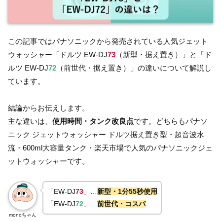
この記事ではパナソニックから発売されている人気ジェット
ウォッシャー「ドルツ EW-DJ
73
（新型・据え置き）」と「ド
ルツ EW-DJ
72
（前世代・据え置き）」の違いについて解説し
ています。
結論からお伝えします。
主な違いは、
使用時間・タンク改良点
です。どちらもパナソ
ニック ジェットウォッシャー ドルツ据え置き型・超音波水
流・600ml大容量タンク・楽天市場で人気のパナソニックジェ
ットウォッシャーです。
「EW-DJ
73
」…
新型・1分55秒使用
「EW-DJ
72
」…
前世代・コスパ
monoちゃん