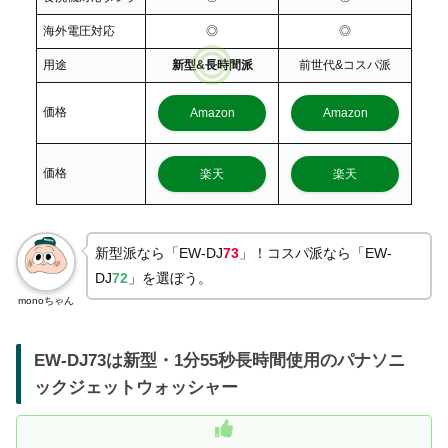
海外電圧対応
◎
◎
用途
新型&長時間派
前世代&コスパ派
価格
Amazon
Amazon
価格
楽天
楽天
新型派なら「EW-DJ
73
」！コスパ派なら「EW-
DJ
72
」を選ぼう。
monoちゃん
EW-DJ73は新型・1分55秒長時間使用のパナソニ
ックジェットウォッシャー