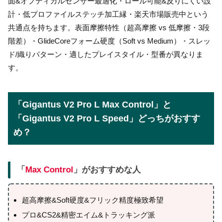
面&オプティカルセンサー最適化・ロール可能&反りにくい設
計・低プロファイルステッチ加工縁・楽天市場販売中という
共通点を持ちます。表面摩擦特性（超高摩擦 vs 低摩擦・3段
階差）・GlideCoreフォーム硬度（Soft vs Medium）・スレッ
ド/織りパターン・適したプレイスタイル・型番が異なりま
す。
「Gigantus V2 Pro L Max Control」と
「Gigantus V2 Pro L Speed」どっちがおすす
め？
「
Max Control
」がおすすめな人
超高摩擦&Soft硬度&フリック精度極致希望
プロ&CS2&精密エイム&トラッキング派