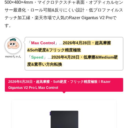
500×480×4mm・マイクロテクスチャ表面・オプティカルセン
サー最適化・ロール可能&反りにくい設計・低プロファイルス
テッチ加工縁・楽天市場で人気のRazer Gigantus V2 Proで
す。
「
Max Control
」…
2026年4月28日・超高摩擦
&Soft硬度&フリック精度極致
monoちゃん
「
Speed
」…
2026年4月28日・低摩擦&Medium硬
度&素早い方向転換
2026年4月28日・超高摩擦・Soft硬度・フリック精度極致！Razer
Gigantus V2 Pro L Max Control