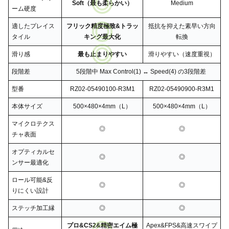
Soft（最も柔らかい）
Medium
ーム硬度
適したプレイス
フリック精度極致&トラッ
抵抗を抑えた素早い方向
タイル
キング最大化
転換
滑り感
最も止まりやすい
滑りやすい（速度重視）
段階差
5段階中 Max Control(1) ↔ Speed(4) の3段階差
型番
RZ02-05490100-R3M1
RZ02-05490900-R3M1
本体サイズ
500×480×4mm（L）
500×480×4mm（L）
マイクロテクス
◎
◎
チャ表面
オプティカルセ
◎
◎
ンサー最適化
ロール可能&反
◎
◎
りにくい設計
ステッチ加工縁
◎
◎
プロ&CS2&精密エイム極
Apex&FPS&高速スワイプ