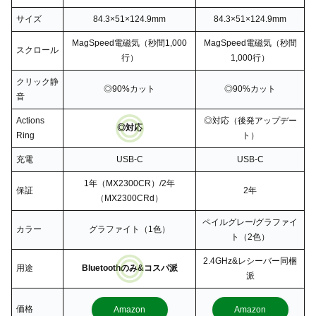
サイズ
84.3×51×124.9mm
84.3×51×124.9mm
MagSpeed電磁気（秒間1,000
MagSpeed電磁気（秒間
スクロール
行）
1,000行）
クリック静
◎90%カット
◎90%カット
音
Actions
◎対応（後発アップデー
◎対応
Ring
ト）
充電
USB-C
USB-C
1年（MX2300CR）/2年
保証
2年
（MX2300CRd）
ペイルグレー/グラファイ
カラー
グラファイト（1色）
ト（2色）
2.4GHz&レシーバー同梱
用途
Bluetoothのみ&コスパ派
派
価格
Amazon
Amazon