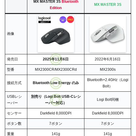
MX MASTER 3S
Bluetooth
MX MASTER 3S
Edition
画像
発売日
2025年11月6日
2022年6月16日
型番
MX2300CR/MX2300CRd
MX2300s
Bluetooth+2.4GHz（Logi
接続方式
Bluetooth Low Energy のみ
Bolt）
USBレシ
別売り（Logi Bolt USB-Cレシ
Logi Bolt同梱
ーバー
ーバー対応）
センサー
Darkfield 8,000DPI
Darkfield 8,000DPI
ボタン数
7ボタン
7ボタン
重量
141g
141g